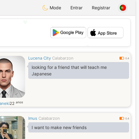
Mode
Entrar
Registrar
💖
💕
Lucena City
Calabarzon
0.4
looking for a friend that will teach me
Japanese
anos
aneki
22
Imus
Calabarzon
0.4
I want to make new friends