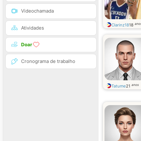
Videochamada
ano
Clarinz18
18
Atividades
Doar
Cronograma de trabalho
anos
Tatume
21