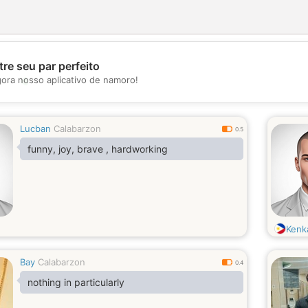
re seu par perfeito
💖
gora nosso aplicativo de namoro!
💕
Lucban
Calabarzon
0.5
funny, joy, brave , hardworking
Kenk
Bay
Calabarzon
0.4
nothing in particularly