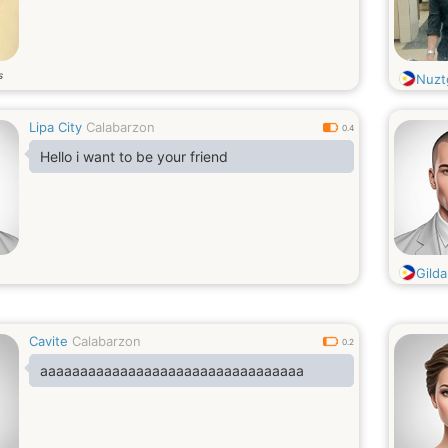
s
Nuzt
Lipa City
Calabarzon
0.4
Hello i want to be your friend
Gilda
Cavite
Calabarzon
0.2
aaaaaaaaaaaaaaaaaaaaaaaaaaaaaaaaa