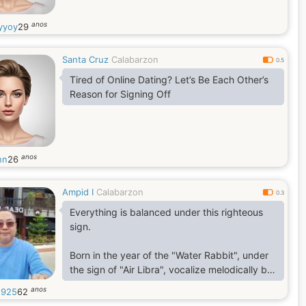
anos
yyoy
29
Santa Cruz
Calabarzon
0.5
Tired of Online Dating? Let’s Be Each Other’s
Reason for Signing Off
anos
nn
26
Ampid I
Calabarzon
0.3
Everything is balanced under this righteous
sign.
Born in the year of the "Water Rabbit", under
the sign of "Air Libra", vocalize melodically by
Green Day's "When September Ends".
anos
1925
62