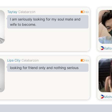
Messenger Account is Lenlen Cortes Of
Having A Long Hair &
Taytay
Calabarzon
0.3
My Watsapp Messenger Account is.
I am seriously looking for my soul mate and
+639091196655, So See You Then For I Am
wife to become.
Divorced At Switzerland Europe Really
Seriously Looking For A Future Forever
Husband,
Kaito
Lipa City
Calabarzon
0.3
looking for friend only and nothing serious
Mich