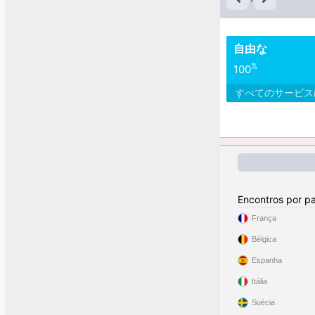
自由な
%
100
すべてのサービ
Encontros por pa
França
Bélgica
Espanha
Itália
Suécia