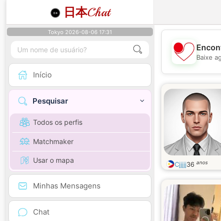
日本
Chat
Tokyo 2026-08-06 17:31
Encont
Baixe a
Início
Pesquisar
Todos os perfis
Matchmaker
Usar o mapa
anos
Cjjjjj
36
Minhas Mensagens
Chat