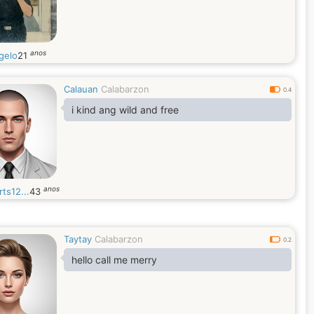
anos
gelo
21
Calauan
Calabarzon
0.4
i kind ang wild and free
anos
rts12...
43
Taytay
Calabarzon
0.2
hello call me merry