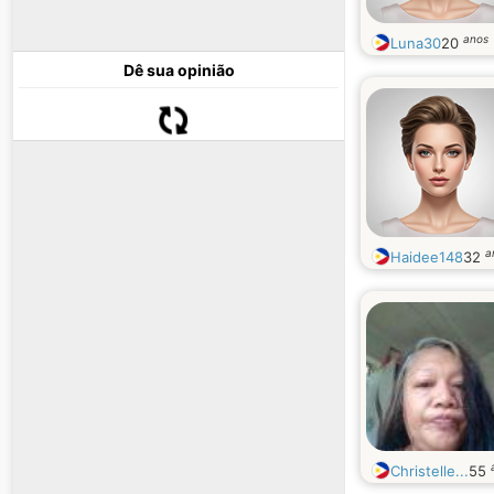
anos
Luna30
20
Dê sua opinião
a
Haidee148
32
Christelle...
55