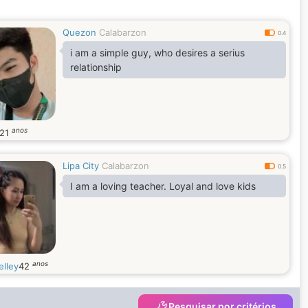
Quezon
Calabarzon
0.4
i am a simple guy, who desires a serius
relationship
anos
21
Lipa City
Calabarzon
0.5
I am a loving teacher. Loyal and love kids
anos
elley
42
Pesquisar por critérios