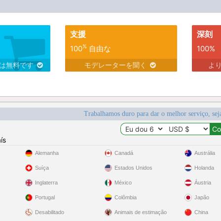
支援
深刻
%
100
自由な
100%
スは無料です
モデレーターを聞く
よ
Trabalhamos duro para dar o melhor serviço, sej
ís
Alemanha
Canadá
Austrália
Suíça
Estados Unidos
Holanda
Inglaterra
México
Áustria
Portugal
Colômbia
Japão
Desabilitado
Animais de estimação
China