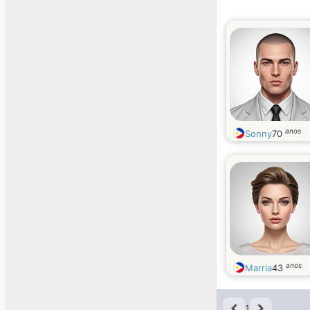
anos
Sonny
70
anos
Marria
43
1