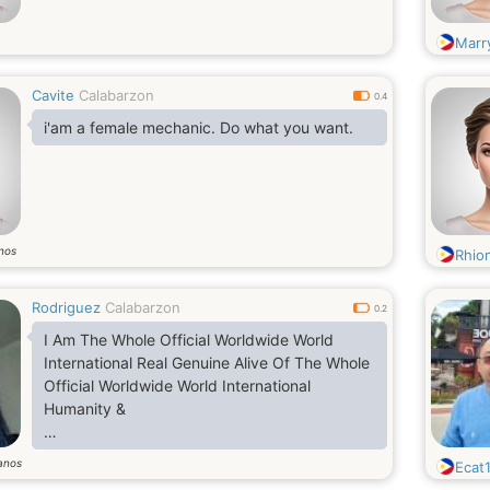
Marr
Cavite
Calabarzon
0.4
i'am a female mechanic. Do what you want.
nos
Rhio
Rodriguez
Calabarzon
0.2
I Am The Whole Official Worldwide World
International Real Genuine Alive Of The Whole
Official Worldwide World International
Humanity &
anos
Ecat
I Am From The Philippines. My Facebook