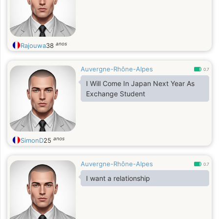
anos
Rajouwa
38
Auvergne-Rhône-Alpes
0.7
I Will Come In Japan Next Year As
Exchange Student
anos
SimonD
25
Auvergne-Rhône-Alpes
0.7
I want a relationship