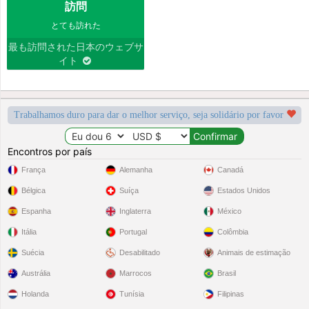
訪問
とても訪れた
最も訪問された日本のウェブサ
イト
Trabalhamos duro para dar o melhor serviço, seja solidário por favor
Encontros por país
França
Alemanha
Canadá
Bélgica
Suíça
Estados Unidos
Espanha
Inglaterra
México
Itália
Portugal
Colômbia
Suécia
Desabilitado
Animais de estimação
Austrália
Marrocos
Brasil
Holanda
Tunísia
Filipinas