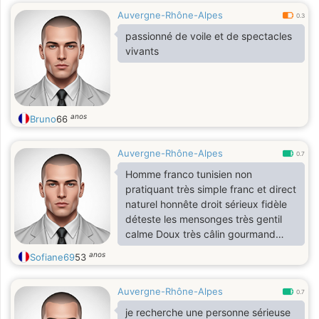
Auvergne-Rhône-Alpes
0.3
passionné de voile et de spectacles
vivants
anos
Bruno
66
Auvergne-Rhône-Alpes
0.7
Homme franco tunisien non
pratiquant très simple franc et direct
naturel honnête droit sérieux fidèle
déteste les mensonges très gentil
calme Doux très câlin gourmand
demandeur dominateur a se niveau
anos
Sofiane69
53
ancien champion de karaté et boxe
thaïlandaise j adore la funk rai soul
Auvergne-Rhône-Alpes
voyage cinéma resto
0.7
Cherche une relation sérieuse
je recherche une personne sérieuse