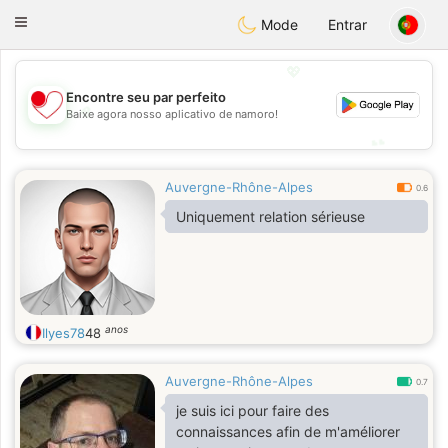
日本
Chat
Toggle
Mode
Entrar
navigation
💖
Encontre seu par perfeito
💖
Baixe agora nosso aplicativo de namoro!
💕
💕
Auvergne-Rhône-Alpes
0.6
Uniquement relation sérieuse
anos
Ilyes78
48
Auvergne-Rhône-Alpes
0.7
je suis ici pour faire des
connaissances afin de m'améliorer