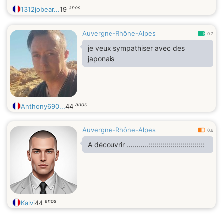
anos
1312jobear...
19
Auvergne-Rhône-Alpes
0.7
je veux sympathiser avec des
japonais
anos
Anthony690...
44
Auvergne-Rhône-Alpes
0.6
A découvrir ………..::::::::::::::::::::::::::::
anos
Kalvi
44