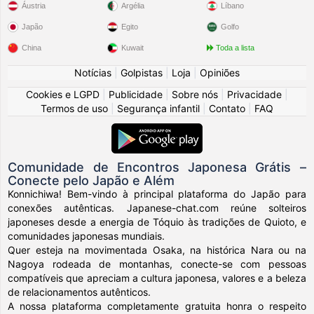
Áustria
Argélia
Líbano
Japão
Egito
Golfo
China
Kuwait
Toda a lista
Notícias
|
Golpistas
|
Loja
|
Opiniões
Cookies e LGPD
|
Publicidade
|
Sobre nós
|
Privacidade
|
Termos de uso
|
Segurança infantil
|
Contato
|
FAQ
Comunidade de Encontros Japonesa Grátis –
Conecte pelo Japão e Além
Konnichiwa! Bem-vindo à principal plataforma do Japão para
conexões autênticas. Japanese-chat.com reúne solteiros
japoneses desde a energia de Tóquio às tradições de Quioto, e
comunidades japonesas mundiais.
Quer esteja na movimentada Osaka, na histórica Nara ou na
Nagoya rodeada de montanhas, conecte-se com pessoas
compatíveis que apreciam a cultura japonesa, valores e a beleza
de relacionamentos autênticos.
A nossa plataforma completamente gratuita honra o respeito