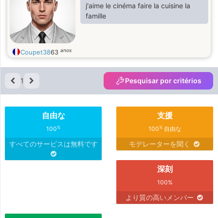
j'aime le cinéma faire la cuisine la
famille
anos
Coupet38
63
1
Pesquisar por critérios
自由な
支援
%
%
100
100
自由な
すべてのサービスは無料です
モデレーターを聞く
深刻
100%
より質の高いメンバー