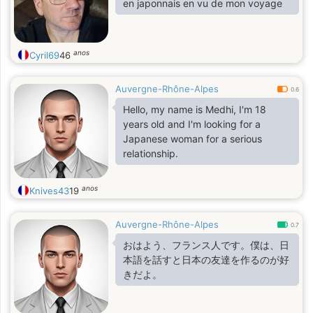
en japonnais en vu de mon voyage
anos
Cyril69
46
Auvergne-Rhône-Alpes
0.6
Hello, my name is Medhi, I'm 18
years old and I'm looking for a
Japanese woman for a serious
relationship.
anos
Knives43
19
Auvergne-Rhône-Alpes
0.7
おはよう、フランス人です。僕は、日
本語を話すと日本の友達を作るのが好
きだよ。