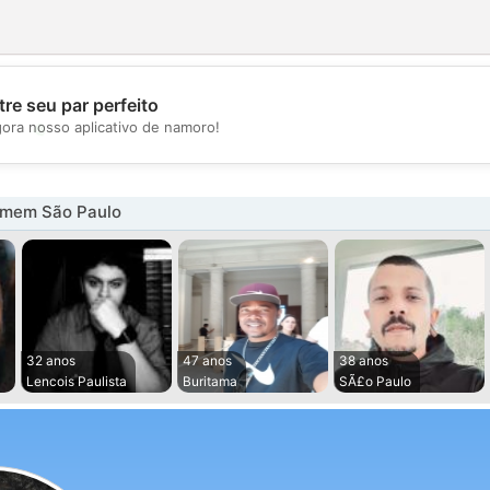
re seu par perfeito
💖
gora nosso aplicativo de namoro!
💕
omem São Paulo
32 anos
47 anos
38 anos
Lencois Paulista
Buritama
SÃ£o Paulo