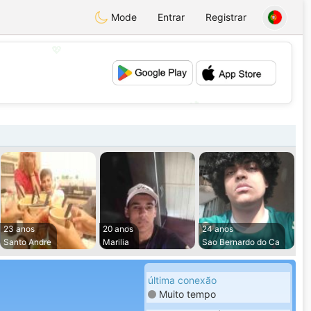
Mode
Entrar
Registrar
💖
💕
23 anos
20 anos
24 anos
Santo Andre
Marilia
Sao Bernardo do Ca
última conexão
Muito tempo