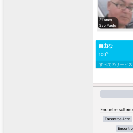
21 anos
Sao Paulo
自由な
%
100
すべてのサービ
Encontre solteiro
Encontros Acre
Encontro