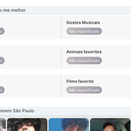
-me melhor
Gostos Musicais
do
Não especificado
Animais favoritos
do
Não especificado
Filme favorito
do
Não especificado
omem São Paulo