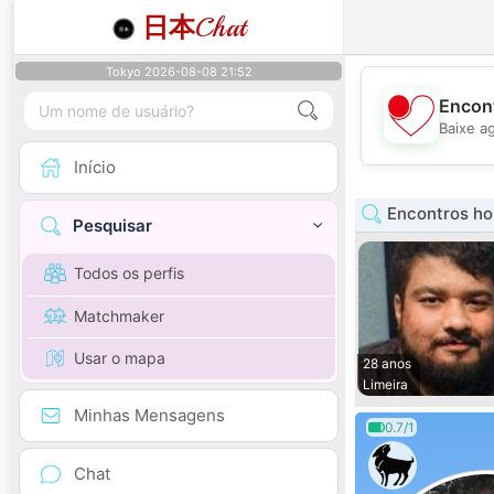
日本
Chat
Tokyo 2026-08-08 21:52
Encont
Baixe a
Início
Encontros h
Pesquisar
Todos os perfis
Matchmaker
Usar o mapa
28 anos
Limeira
Minhas Mensagens
0.7/1
Chat