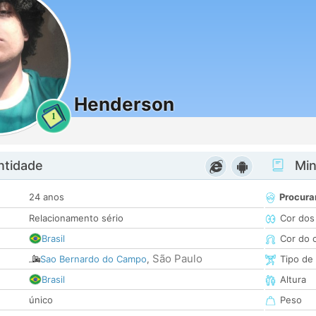
Henderson
1
ntidade
Minh
24 anos
Procura
Relacionamento sério
Cor dos
Brasil
Cor do 
São Paulo
Sao Bernardo do Campo
,
Tipo de
Brasil
Altura
único
Peso