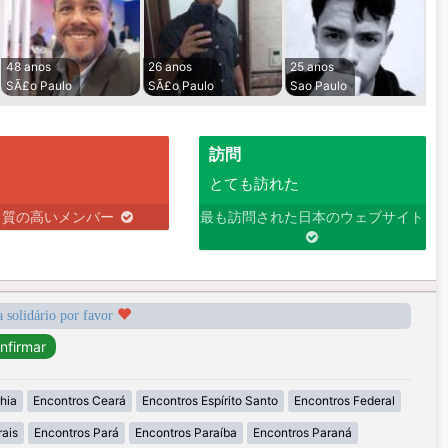
48 anos
26 anos
25 anos
SÃ£o Paulo
SÃ£o Paulo
Sao Paulo
訪問
とても訪れた
り質の高いメンバー
最も訪問された日本のウェブサイト
a solidário por favor
hia
Encontros Ceará
Encontros Espírito Santo
Encontros Federal
ais
Encontros Pará
Encontros Paraíba
Encontros Paraná