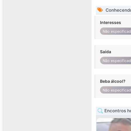
Conhecendo
Interesses
Não especifica
Saída
Não especifica
Beba álcool?
Não especifica
Encontros h