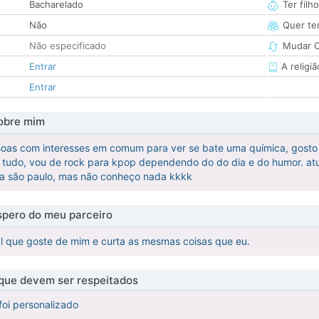
Bacharelado
Ter filh
Não
Quer ter
Não especificado
Mudar C
Entrar
A religiã
Entrar
obre mim
as com interesses em comum para ver se bate uma química, gosto do 
 tudo, vou de rock para kpop dependendo do do dia e do humor. atu
ra são paulo, mas não conheço nada kkkk
pero do meu parceiro
l que goste de mim e curta as mesmas coisas que eu.
 que devem ser respeitados
foi personalizado