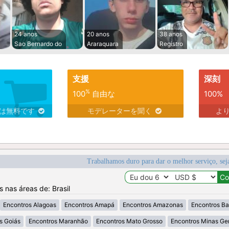
24 anos
20 anos
38 anos
Sao Bernardo do
Araraquara
Registro
支援
深刻
%
100
自由な
100%
スは無料です
モデレーターを聞く
よ
Trabalhamos duro para dar o melhor serviço, sej
s nas áreas de: Brasil
Encontros Alagoas
Encontros Amapá
Encontros Amazonas
Encontros Ba
s Goiás
Encontros Maranhão
Encontros Mato Grosso
Encontros Minas Ger