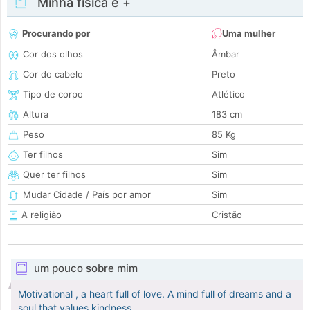
Minha física e +
Procurando por
Uma mulher
Cor dos olhos
Âmbar
Cor do cabelo
Preto
Tipo de corpo
Atlético
Altura
183 cm
Peso
85 Kg
Ter filhos
Sim
Quer ter filhos
Sim
Mudar Cidade / País por amor
Sim
A religião
Cristão
um pouco sobre mim
Motivational , a heart full of love. A mind full of dreams and a
soul that values kindness.