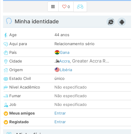
0
Minha identidade
Age
44 anos
Aqui para
Relacionamento sério
País
Gana
Greater Accra R...
Cidade
Accra
,
Origem
Libéria
Estado Civil
único
Nível Acadêmico
Não especificado
Fumar
Não especificado
Job
Não especificado
Meus amigos
Entrar
Registado
Entrar