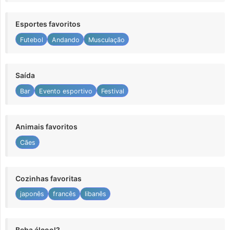
Esportes favoritos
Futebol
Andando
Musculação
Saída
Bar
Evento esportivo
Festival
Animais favoritos
Cães
Cozinhas favoritas
japonês
francês
libanês
Beba álcool?