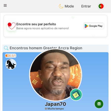
日本
Chat
Toggle
Mode
Entrar
navigation
💖
Encontre seu par perfeito
💖
Baixe agora nosso aplicativo de namoro!
💕
💕
Encontros homem Greater Accra Region
0.5/1
2
Japan70
Muito tempo