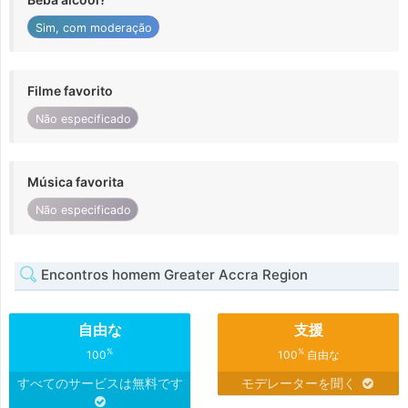
Sim, com moderação
Filme favorito
Não especificado
Música favorita
Não especificado
Encontros homem Greater Accra Region
自由な
支援
%
%
100
100
自由な
すべてのサービスは無料です
モデレーターを聞く