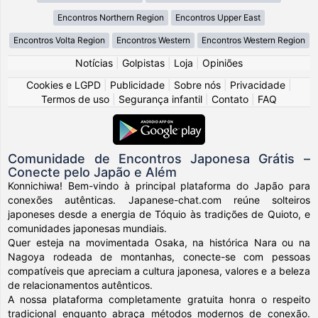
Encontros Northern Region
Encontros Upper East
Encontros Volta Region
Encontros Western
Encontros Western Region
Notícias
|
Golpistas
|
Loja
|
Opiniões
Cookies e LGPD
|
Publicidade
|
Sobre nós
|
Privacidade
|
Termos de uso
|
Segurança infantil
|
Contato
|
FAQ
Comunidade de Encontros Japonesa Grátis –
Conecte pelo Japão e Além
Konnichiwa! Bem-vindo à principal plataforma do Japão para
conexões autênticas. Japanese-chat.com reúne solteiros
japoneses desde a energia de Tóquio às tradições de Quioto, e
comunidades japonesas mundiais.
Quer esteja na movimentada Osaka, na histórica Nara ou na
Nagoya rodeada de montanhas, conecte-se com pessoas
compatíveis que apreciam a cultura japonesa, valores e a beleza
de relacionamentos autênticos.
A nossa plataforma completamente gratuita honra o respeito
tradicional enquanto abraça métodos modernos de conexão.