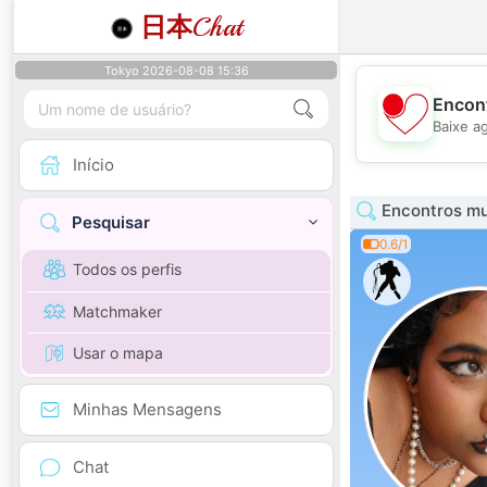
日本
Chat
Tokyo 2026-08-08 15:36
Encont
Baixe a
Início
Encontros mu
Pesquisar
0.6/1
Todos os perfis
Matchmaker
Usar o mapa
Minhas Mensagens
Chat