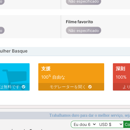
do
Não especificado
Filme favorito
do
Não especificado
ulher Basque
支援
深刻
%
100
自由な
100%
スは無料です
モデレーターを聞く
よ
Trabalhamos duro para dar o melhor serviço, sej