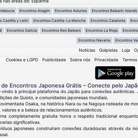
os nas áreas de: Espanha
ndalucia
Encontros Aragón
Encontros Asturias
Encontros Balearic Islands
s Castilla y León
Encontros Castilla-La Mancha
Encontros Catalonia
Enco
i
Encontros Galicia
Encontros Illes Balears
Encontros La Rioja
Encontro
Encontros Navarra
Encontros Va
Notícias
|
Golpistas
|
Loja
|
O
Cookies e LGPD
|
Publicidade
|
Sobre nós
|
Privacidade
|
Termos
de Encontros Japonesa Grátis – Conecte pelo Japã
-vindo à principal plataforma do Japão para conexões autênticas. 
dições de Quioto, e comunidades japonesas mundiais.
movimentada Osaka, na histórica Nara ou na Nagoya rodeada de mo
, valores e a beleza de relacionamentos autênticos.
rma completamente gratuita honra o respeito tradicional enqua
erias significativas.
ivíduos japoneses construíram conexões duradouras através da n
oal.