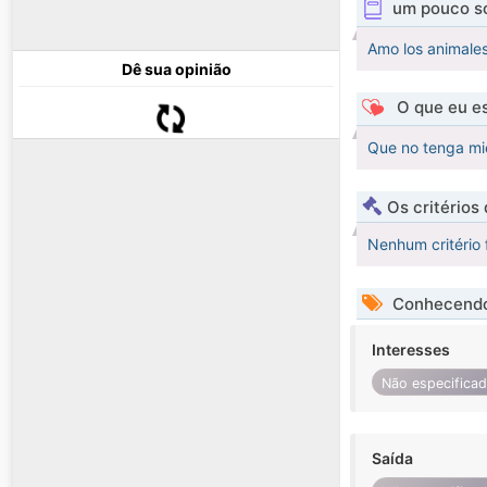
um pouco s
Amo los animales
Dê sua opinião
O que eu es
Que no tenga mi
Os critérios
Nenhum critério 
Conhecendo
Interesses
Não especifica
Saída