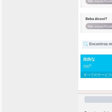
Não especifica
Beba álcool?
Não especifica
Encontros m
自由な
%
100
すべてのサービ