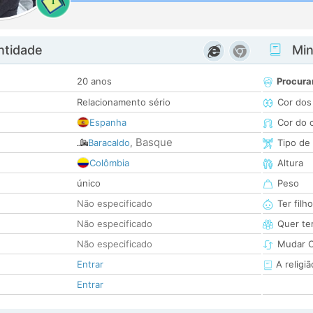
1
ntidade
Minh
20 anos
Procura
Relacionamento sério
Cor dos
Espanha
Cor do 
Basque
Baracaldo
,
Tipo de
Colômbia
Altura
único
Peso
Não especificado
Ter filh
Não especificado
Quer ter
Não especificado
Mudar C
Entrar
A religiã
Entrar