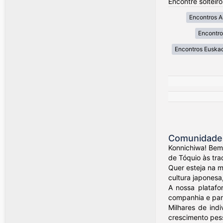
Encontre solteir
Encontros A
Encontro
Encontros Euskad
Comunidade 
Konnichiwa! Bem
de Tóquio às tra
Quer esteja na 
cultura japonesa
A nossa platafo
companhia e parc
Milhares de ind
crescimento pess