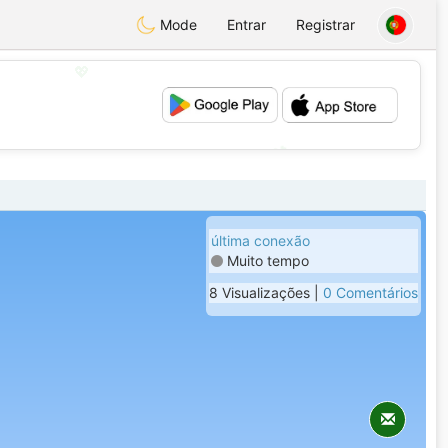
Mode
Entrar
Registrar
💖
💕
última conexão
Muito tempo
8 Visualizações |
0 Comentários