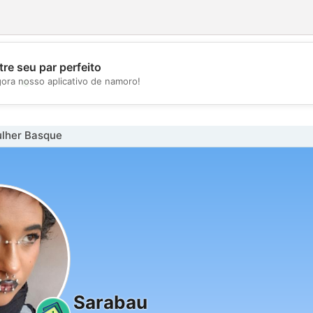
re seu par perfeito
💖
gora nosso aplicativo de namoro!
💕
lher Basque
Sarabau