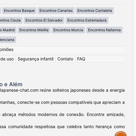
Encontros Basque
Encontros Canarias
Encontros Cantabria
ntros Ceuta
Encontros El Salvador
Encontros Estremadura
s Madrid
Encontros Melilla
Encontros Murcia
Encontros Nafarroa
lenciana
piniões
 de uso
|
Segurança infantil
|
Contato
|
FAQ
o e Além
Japanese-chat.com reúne solteiros japoneses desde a energia
ntanhas, conecte-se com pessoas compatíveis que apreciam a
nto abraça métodos modernos de conexão. Encontre amizade,
ossa comunidade respeitosa que celebra tanto herança como
Assistance