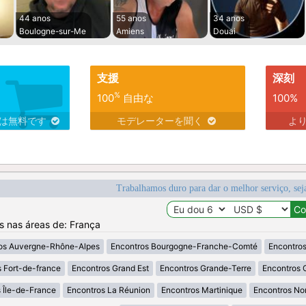
44 anos
55 anos
34 anos
Boulogne-sur-Me
Amiens
Douai
支援
深刻
%
100
自由な
100%
スは無料です
モデレーターを聞く
よ
Trabalhamos duro para dar o melhor serviço, sej
os nas áreas de: França
os Auvergne-Rhône-Alpes
Encontros Bourgogne-Franche-Comté
Encontros
 Fort-de-france
Encontros Grand Est
Encontros Grande-Terre
Encontros 
 Île-de-France
Encontros La Réunion
Encontros Martinique
Encontros No