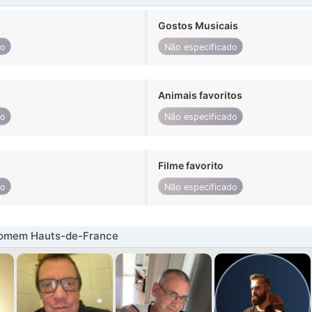
Gostos Musicais
do
Não especificado
Animais favoritos
do
Não especificado
Filme favorito
do
Não especificado
omem Hauts-de-France