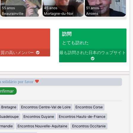
55 anos
45 anos
51 anos
Beaurainville
Mortagne-du-Nor
Amiens
訪問
とても訪れた
り質の高いメンバー
最も訪問された日本のウェブサイト
a solidário por favor
 Bretagne
Encontros Centre-Val de Loire
Encontros Corse
Guadeloupe
Encontros Guyane
Encontros Hauts-de-France
rmandie
Encontros Nouvelle-Aquitaine
Encontros Occitanie