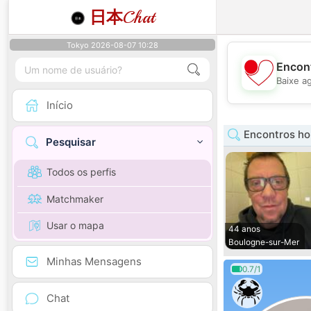
日本
Chat
Tokyo 2026-08-07 10:28
Encont
Baixe a
Início
Encontros h
Pesquisar
Todos os perfis
Matchmaker
Usar o mapa
44 anos
Boulogne-sur-Mer
Minhas Mensagens
0.7/1
Chat