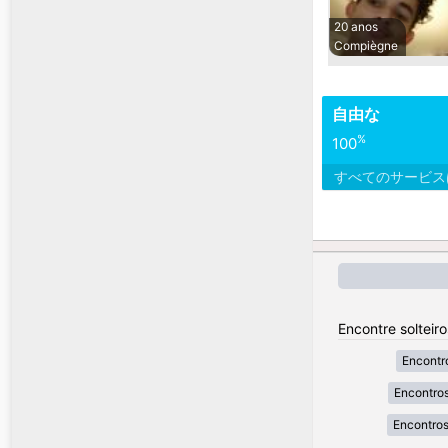
20 anos
Compiègne
自由な
%
100
すべてのサービ
Encontre solteir
Encontr
Encontros
Encontros