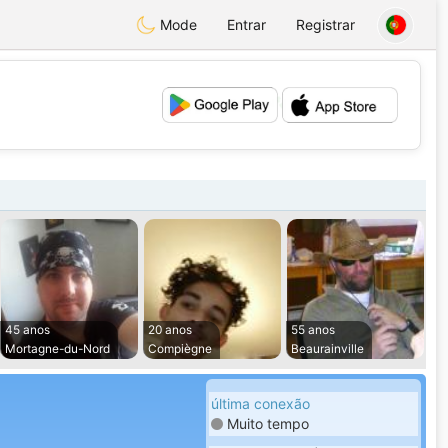
Mode
Entrar
Registrar
💕
💖
45 anos
20 anos
55 anos
Mortagne-du-Nord
Compiègne
Beaurainville
última conexão
Muito tempo