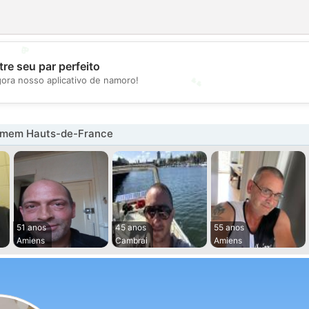
💖
re seu par perfeito
💕
gora nosso aplicativo de namoro!
omem Hauts-de-France
51 anos
45 anos
55 anos
Amiens
Cambrai
Amiens