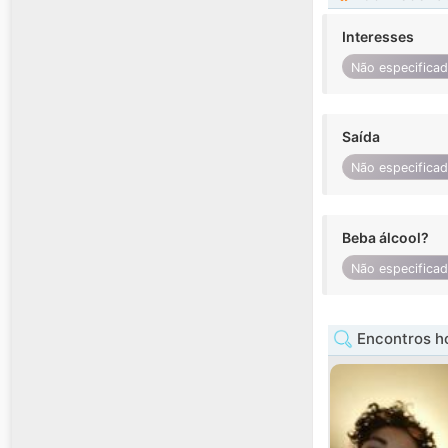
Interesses
Não especifica
Saída
Não especifica
Beba álcool?
Não especifica
Encontros h