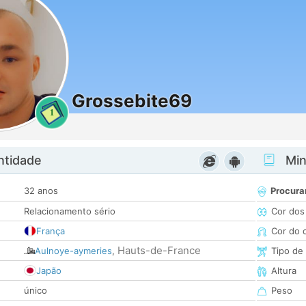
Grossebite69
1
ntidade
Minh
32 anos
Procura
Relacionamento sério
Cor dos
França
Cor do 
Hauts-de-France
Aulnoye-aymeries
,
Tipo de
Japão
Altura
único
Peso