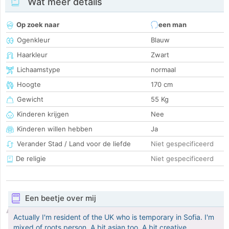
Wat meer details
Op zoek naar
een man
Ogenkleur
Blauw
Haarkleur
Zwart
Lichaamstype
normaal
Hoogte
170 cm
Gewicht
55 Kg
Kinderen krijgen
Nee
Kinderen willen hebben
Ja
Verander Stad / Land voor de liefde
Niet gespecificeerd
De religie
Niet gespecificeerd
Een beetje over mij
Actually I'm resident of the UK who is temporary in Sofia. I'm
mixed of roots person. A bit asian too. A bit creative.