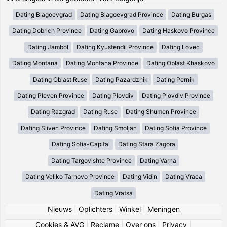
Dating Blagoevgrad
Dating Blagoevgrad Province
Dating Burgas
Dating Dobrich Province
Dating Gabrovo
Dating Haskovo Province
Dating Jambol
Dating Kyustendil Province
Dating Lovec
Dating Montana
Dating Montana Province
Dating Oblast Khaskovo
Dating Oblast Ruse
Dating Pazardzhik
Dating Pernik
Dating Pleven Province
Dating Plovdiv
Dating Plovdiv Province
Dating Razgrad
Dating Ruse
Dating Shumen Province
Dating Sliven Province
Dating Smoljan
Dating Sofia Province
Dating Sofia-Capital
Dating Stara Zagora
Dating Targovishte Province
Dating Varna
Dating Veliko Tarnovo Province
Dating Vidin
Dating Vraca
Dating Vratsa
Nieuws
|
Oplichters
|
Winkel
|
Meningen
Cookies & AVG
|
Reclame
|
Over ons
|
Privacy
|