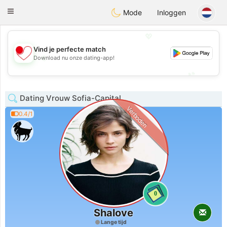
日本
Chat
Toggle
Mode
Inloggen
navigation
💖
Vind je perfecte match
💖
Download nu onze dating-app!
💕
💕
Dating Vrouw Sofia-Capital
Verboden
0.4/1
0
Shalove
Lange tijd