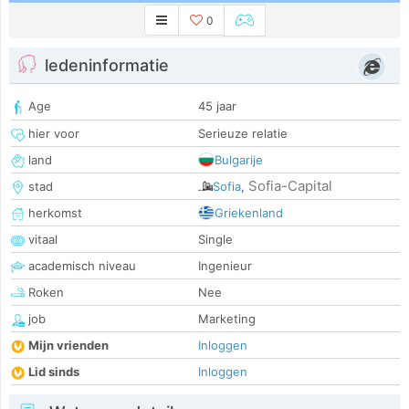
0
ledeninformatie
Age
45 jaar
hier voor
Serieuze relatie
land
Bulgarije
Sofia-Capital
stad
Sofia
,
herkomst
Griekenland
vitaal
Single
academisch niveau
Ingenieur
Roken
Nee
job
Marketing
Mijn vrienden
Inloggen
Lid sinds
Inloggen