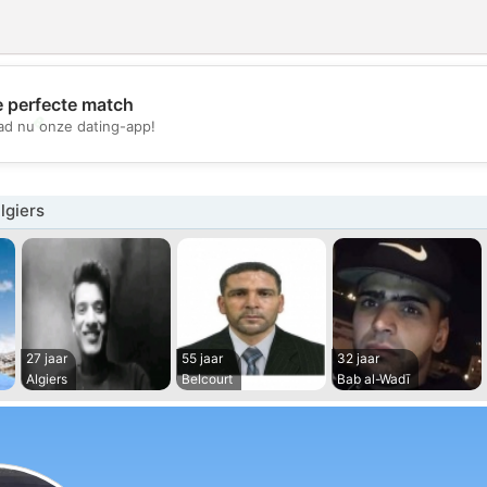
e perfecte match
💖
d nu onze dating-app!
💕
lgiers
27 jaar
55 jaar
32 jaar
Algiers
Belcourt
Bab al-Wadī