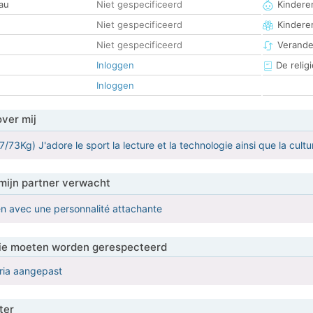
au
Niet gespecificeerd
Kinderen
Niet gespecificeerd
Kindere
Niet gespecificeerd
Verander
Inloggen
De religi
Inloggen
over mij
/73Kg) J'adore le sport la lecture et la technologie ainsi que la cult
mijn partner verwacht
n avec une personnalité attachante
 die moeten worden gerespecteerd
eria aangepast
ter