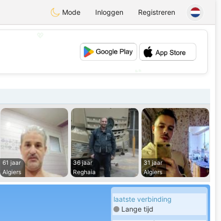
Mode
Inloggen
Registreren
💖
💕
61 jaar
36 jaar
31 jaar
Algiers
Reghaia
Algiers
laatste verbinding
Lange tijd