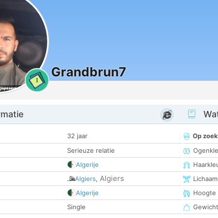
Grandbrun7
1
rmatie
Wat
32 jaar
Op zoek
Serieuze relatie
Ogenkle
Algerije
Haarkle
Algiers
Algiers
,
Lichaam
Algerije
Hoogte
Single
Gewich