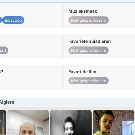
Muzieksmaak
Bioscoop
Niet gespecificeerd
Favoriete huisdieren
eerd
Niet gespecificeerd
n?
Favoriete film
Niet gespecificeerd
lgiers