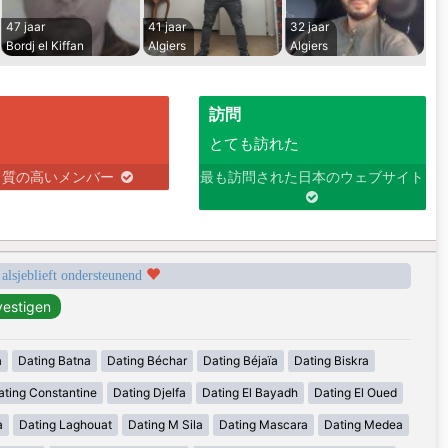
47 jaar
41 jaar
32 jaar
Bordj el Kiffan
Algiers
Algiers
訪問
とても訪れた
り質の高いメンバー
最も訪問された日本のウェブサイト
 alsjeblieft ondersteunend
a
Dating Batna
Dating Béchar
Dating Béjaïa
Dating Biskra
ating Constantine
Dating Djelfa
Dating El Bayadh
Dating El Oued
a
Dating Laghouat
Dating M Sila
Dating Mascara
Dating Medea