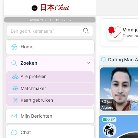
日本
Chat
Tokyo 2026-08-09 22:05
Vind j
Downloa
Home
Dating Man A
Zoeken
Alle profielen
Matchmaker
Kaart gebruiken
33 jaar
Algiers
Mijn Berichten
0.8/1
Chat