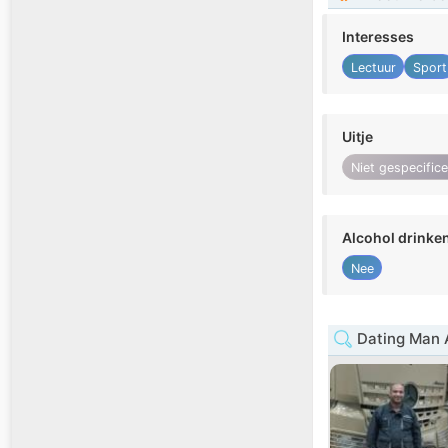
Interesses
Lectuur
Sport
Uitje
Niet gespecific
Alcohol drinke
Nee
Dating Man A