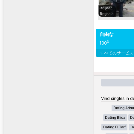
36 jaar
Reghaia
自由な
%
100
すべてのサービ
Vind singles in d
Dating Adra
Dating Blida
Da
Dating El Tarf
D