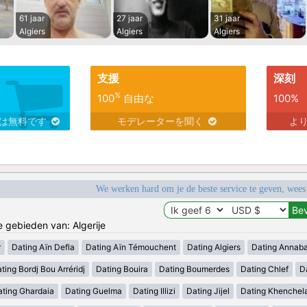
61 jaar
27 jaar
31 jaar
Algiers
Algiers
Algiers
支援
深刻
%
100
自由な
100%
スは無料です
モデレーターを聞く
よ
We werken hard om je de beste service te geven, wees
e gebieden van: Algerije
r
Dating Aïn Defla
Dating Aïn Témouchent
Dating Algiers
Dating Annab
ting Bordj Bou Arréridj
Dating Bouira
Dating Boumerdes
Dating Chlef
D
ating Ghardaia
Dating Guelma
Dating Illizi
Dating Jijel
Dating Khenchel