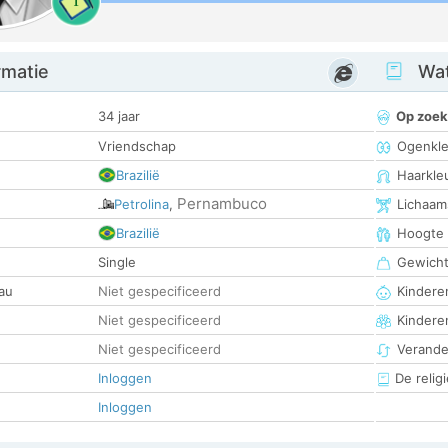
1
rmatie
Wat
34 jaar
Op zoek
Vriendschap
Ogenkle
Brazilië
Haarkle
Pernambuco
Petrolina
,
Lichaam
Brazilië
Hoogte
Single
Gewich
au
Niet gespecificeerd
Kinderen
Niet gespecificeerd
Kindere
Niet gespecificeerd
Verander
Inloggen
De religi
Inloggen