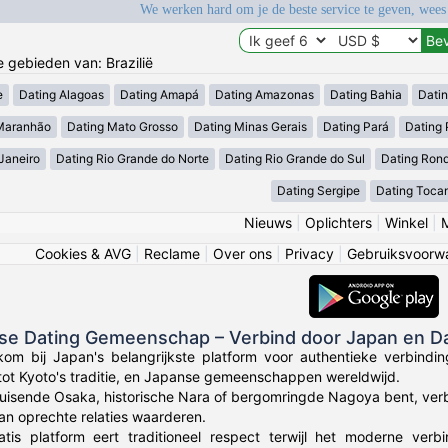
We werken hard om je de beste service te geven, wees
e gebieden van: Brazilië
e
Dating Alagoas
Dating Amapá
Dating Amazonas
Dating Bahia
Dati
Maranhão
Dating Mato Grosso
Dating Minas Gerais
Dating Pará
Dating 
Janeiro
Dating Rio Grande do Norte
Dating Rio Grande do Sul
Dating Ron
Dating Sergipe
Dating Tocan
Nieuws
|
Oplichters
|
Winkel
|
Cookies & AVG
|
Reclame
|
Over ons
|
Privacy
|
Gebruiksvoorw
nse Dating Gemeenschap – Verbind door Japan en D
kom bij Japan's belangrijkste platform voor authentieke verbin
tot Kyoto's traditie, en Japanse gemeenschappen wereldwijd.
bruisende Osaka, historische Nara of bergomringde Nagoya bent, ve
n oprechte relaties waarderen.
atis platform eert traditioneel respect terwijl het moderne ve