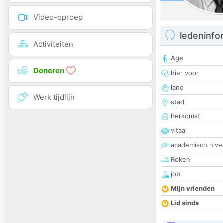
Video-oproep
ledeninfo
Activiteiten
Age
Doneren
hier voor
land
Werk tijdlijn
stad
herkomst
vitaal
academisch nive
Roken
job
Mijn vrienden
Lid sinds