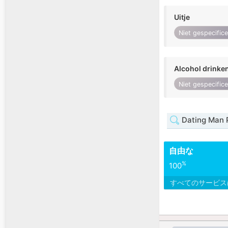
Uitje
Niet gespecific
Alcohol drinke
Niet gespecific
Dating Man
自由な
%
100
すべてのサービ