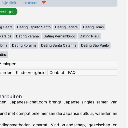
 alsjeblieft ondersteunend
ng Ceará
Dating Espírito Santo
Dating Federal
Dating Goiás
Paraíba
Dating Paraná
Dating Pernambuco
Dating Piauí
dônia
Dating Roraima
Dating Santa Catarina
Dating São Paulo
tins
Meningen
aarden
|
Kinderveiligheid
|
Contact
|
FAQ
aarbuiten
dingen. Japanese-chat.com brengt Japanse singles samen van
rbind met compatibele mensen die Japanse cultuur, waarden en
rbindingsmethoden omarmt. Vind vriendschap, gezelschap en