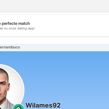
e perfecte match
💖
d nu onze dating-app!
💕
Pernambuco
Wilames92