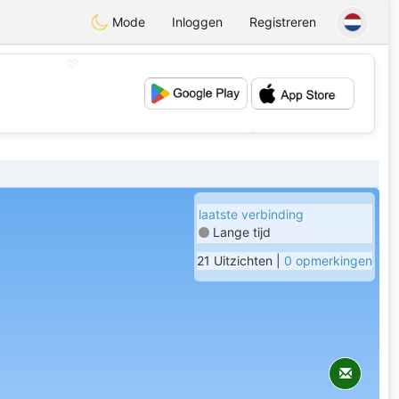
Mode
Inloggen
Registreren
💖
💕
laatste verbinding
Lange tijd
21 Uitzichten |
0 opmerkingen