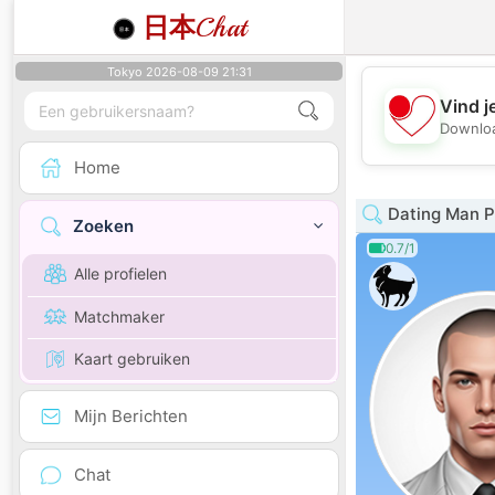
日本
Chat
Tokyo 2026-08-09 21:31
Vind j
Downloa
Home
Dating Man 
Zoeken
0.7/1
Alle profielen
Matchmaker
Kaart gebruiken
Mijn Berichten
Chat