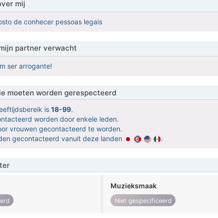
over mij
osto de conhecer pessoas legais
mijn partner verwacht
m ser arrogante!
 die moeten worden gerespecteerd
eeftijdsbereik is
18-99
.
contacteerd worden door enkele leden.
door vrouwen gecontacteerd te worden.
orden gecontacteerd vanuit deze landen
.
ter
Muzieksmaak
eerd
Niet gespecificeerd