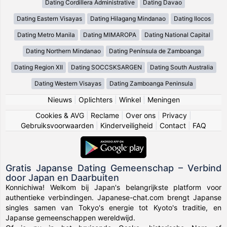
Dating Cordillera Administrative
Dating Davao
Dating Eastern Visayas
Dating Hilagang Mindanao
Dating Ilocos
Dating Metro Manila
Dating MIMAROPA
Dating National Capital
Dating Northern Mindanao
Dating Península de Zamboanga
Dating Region XII
Dating SOCCSKSARGEN
Dating South Australia
Dating Western Visayas
Dating Zamboanga Peninsula
Nieuws
|
Oplichters
|
Winkel
|
Meningen
Cookies & AVG
|
Reclame
|
Over ons
|
Privacy
|
Gebruiksvoorwaarden
|
Kinderveiligheid
|
Contact
|
FAQ
Gratis Japanse Dating Gemeenschap – Verbind
door Japan en Daarbuiten
Konnichiwa! Welkom bij Japan's belangrijkste platform voor
authentieke verbindingen. Japanese-chat.com brengt Japanse
singles samen van Tokyo's energie tot Kyoto's traditie, en
Japanse gemeenschappen wereldwijd.