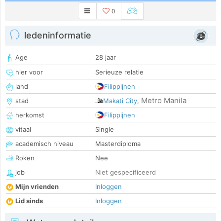
0
ledeninformatie
Age
28 jaar
hier voor
Serieuze relatie
land
Filippijnen
Metro Manila
stad
Makati City
,
herkomst
Filippijnen
vitaal
Single
academisch niveau
Masterdiploma
Roken
Nee
job
Niet gespecificeerd
Mijn vrienden
Inloggen
Lid sinds
Inloggen