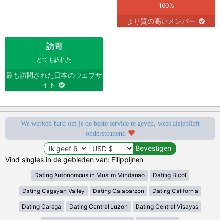
100%
より質の高いメンバー
訪問
とても訪れた
最も訪問された日本のウェブサ
イト
We werken hard om je de beste service te geven, wees alsjeblieft
ondersteunend
Vind singles in de gebieden van: Filippijnen
Dating Autonomous in Muslim Mindanao
Dating Bicol
Dating Cagayan Valley
Dating Calabarzon
Dating California
Dating Caraga
Dating Central Luzon
Dating Central Visayas