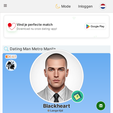
日本
Chat
Toggle
Mode
Inloggen
navigation
💖
Vind je perfecte match
💖
Download nu onze dating-app!
💕
💕
Dating Man Metro Manila
0.4/1
0
Blackheart
Lange tijd