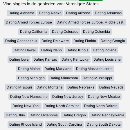
Vind singles in de gebieden van: Verenigde Staten
Dating Alabama
Dating Alaska
Dating Arizona
Dating Arkansas
Dating Armed Forces Europe
Dating Armed Forces Europe, Middle East,
Dating California
Dating Colorado
Dating Columbia
Dating Connecticut
Dating Delaware
Dating Florida
Dating Georgia
Dating Hawaii
Dating Idaho
Dating Illinois
Dating Indiana
Dating Iowa
Dating Kansas
Dating Kentucky
Dating Louisiana
Dating Maine
Dating Maryland
Dating Massachusetts
Dating Michigan
Dating Minnesota
Dating Mississippi
Dating Missouri
Dating Montana
Dating Nebraska
Dating Nevada
Dating New Hampshire
Dating New Jersey
Dating New Mexico
Dating New York
Dating North Carolina
Dating North Dakota
Dating Ohio
Dating Oklahoma
Dating Oregon
Dating Pennsylvania
Dating Rhode Island
Dating South Carolina
Dating South Dakota