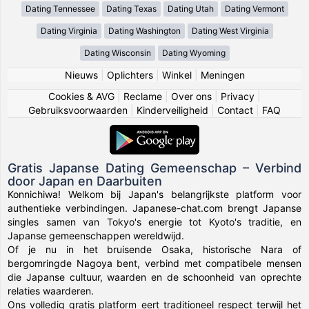
Dating Tennessee
Dating Texas
Dating Utah
Dating Vermont
Dating Virginia
Dating Washington
Dating West Virginia
Dating Wisconsin
Dating Wyoming
Nieuws
|
Oplichters
|
Winkel
|
Meningen
Cookies & AVG
|
Reclame
|
Over ons
|
Privacy
|
Gebruiksvoorwaarden
|
Kinderveiligheid
|
Contact
|
FAQ
Gratis Japanse Dating Gemeenschap – Verbind
door Japan en Daarbuiten
Konnichiwa! Welkom bij Japan's belangrijkste platform voor
authentieke verbindingen. Japanese-chat.com brengt Japanse
singles samen van Tokyo's energie tot Kyoto's traditie, en
Japanse gemeenschappen wereldwijd.
Of je nu in het bruisende Osaka, historische Nara of
bergomringde Nagoya bent, verbind met compatibele mensen
die Japanse cultuur, waarden en de schoonheid van oprechte
relaties waarderen.
Ons volledig gratis platform eert traditioneel respect terwijl het