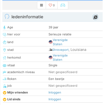
0
ledeninformatie
Age
39 jaar
hier voor
Serieuze relatie
Verenigde
land
Staten
Louisiana
stad
Shreveport
,
Verenigde
herkomst
Staten
vitaal
Single
academisch niveau
Niet gespecificeerd
Roken
Een beetje
job
Niet gespecificeerd
Mijn vrienden
Inloggen
Lid sinds
Inloggen