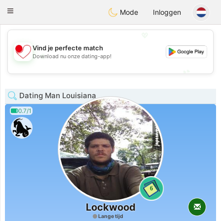
日本
Chat
Toggle
Mode
Inloggen
navigation
💖
Vind je perfecte match
💖
Download nu onze dating-app!
💕
💕
Dating Man Louisiana
0.7/1
6
Lockwood
Lange tijd