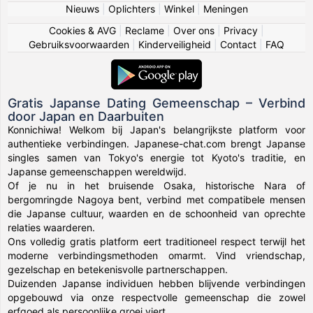
Nieuws
|
Oplichters
|
Winkel
|
Meningen
Cookies & AVG
|
Reclame
|
Over ons
|
Privacy
|
Gebruiksvoorwaarden
|
Kinderveiligheid
|
Contact
|
FAQ
Gratis Japanse Dating Gemeenschap – Verbind
door Japan en Daarbuiten
Konnichiwa! Welkom bij Japan's belangrijkste platform voor
authentieke verbindingen. Japanese-chat.com brengt Japanse
singles samen van Tokyo's energie tot Kyoto's traditie, en
Japanse gemeenschappen wereldwijd.
Of je nu in het bruisende Osaka, historische Nara of
bergomringde Nagoya bent, verbind met compatibele mensen
die Japanse cultuur, waarden en de schoonheid van oprechte
relaties waarderen.
Ons volledig gratis platform eert traditioneel respect terwijl het
moderne verbindingsmethoden omarmt. Vind vriendschap,
gezelschap en betekenisvolle partnerschappen.
Duizenden Japanse individuen hebben blijvende verbindingen
opgebouwd via onze respectvolle gemeenschap die zowel
erfgoed als persoonlijke groei viert.