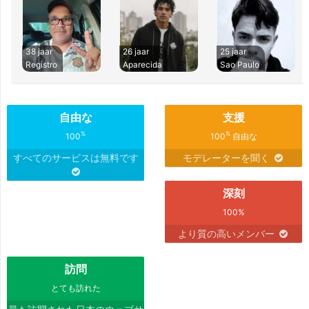
38 jaar
26 jaar
25 jaar
Registro
Aparecida
Sao Paulo
自由な
支援
%
%
100
100
自由な
すべてのサービスは無料です
モデレーターを聞く
深刻
100%
より質の高いメンバー
訪問
とても訪れた