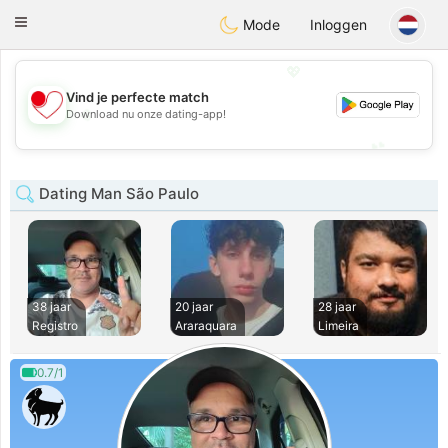
日本
Chat
Toggle
Mode
Inloggen
navigation
💖
Vind je perfecte match
💖
Download nu onze dating-app!
💕
💕
Dating Man São Paulo
38 jaar
20 jaar
28 jaar
Registro
Araraquara
Limeira
0.7/1