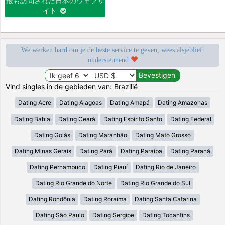
最も訪問された日本のウェブサ
イト
We werken hard om je de beste service te geven, wees alsjeblieft
ondersteunend
Vind singles in de gebieden van: Brazilië
Dating Acre
Dating Alagoas
Dating Amapá
Dating Amazonas
Dating Bahia
Dating Ceará
Dating Espírito Santo
Dating Federal
Dating Goiás
Dating Maranhão
Dating Mato Grosso
Dating Minas Gerais
Dating Pará
Dating Paraíba
Dating Paraná
Dating Pernambuco
Dating Piauí
Dating Rio de Janeiro
Dating Rio Grande do Norte
Dating Rio Grande do Sul
Dating Rondônia
Dating Roraima
Dating Santa Catarina
Dating São Paulo
Dating Sergipe
Dating Tocantins