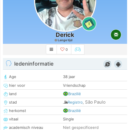
1
Derick
Lange tijd
0
ledeninformatie
Age
38 jaar
hier voor
Vriendschap
land
Brazilië
São Paulo
stad
Registro
,
herkomst
Brazilië
vitaal
Single
academisch niveau
Niet gespecificeerd