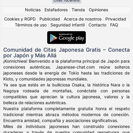
Citas Tocantins
Noticias
|
Estafadores
|
Tienda
|
Opiniones
Cookies y RGPD
|
Publicidad
|
Acerca de nosotros
|
Privacidad
|
Términos de uso
|
Seguridad infantil
|
Contacto
|
FAQ
Comunidad de Citas Japonesa Gratis – Conecta
por Japón y Más Allá
¡Konnichiwa! Bienvenido a la plataforma principal de Japón para
conexiones auténticas. Japanese-chat.com reúne solteros
japoneses desde la energía de Tokio hasta las tradiciones de
Kioto, y comunidades japonesas mundiales.
Ya sea que estés en la bulliciosa Osaka, la histórica Nara o la
Nagoya rodeada de montañas, conéctate con personas
compatibles que aprecian la cultura japonesa, valores y la
belleza de relaciones auténticas.
Nuestra plataforma completamente gratuita honra el respeto
tradicional mientras abraza métodos modernos de conexión.
Encuentra amistad, compañía y asociaciones significativas.
Miles de individuos japoneses han construido conexiones
duraderas a través de nuestra comunidad respetuosa que