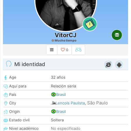
1
VitorCJ
Mucho tiempo
0
Mi identidad
Age
32 años
Aquí para
Relación seria
País
Brasil
São Paulo
City
Lencois Paulista
,
Origin
Brasil
Estado civil
Soltera
Nivel académico
No especificado