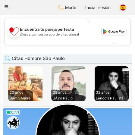
日本
Chat
Toggle
Mode
Iniciar sesión
navigation
💖
Encuentra tu pareja perfecta
💖
¡Descarga nuestra app de citas ahora!
💕
💕
Citas Hombre São Paulo
23 años
38 años
32 años
Santo Andre
SÃ£o Paulo
Lencois Paulista
0.7/1