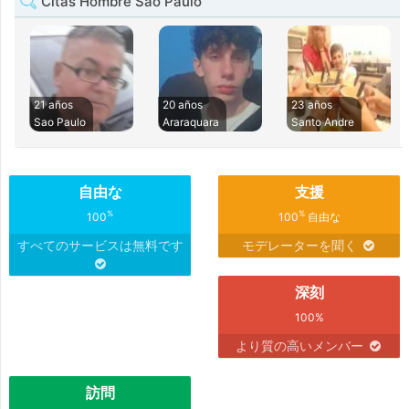
Citas Hombre São Paulo
21 años
20 años
23 años
Sao Paulo
Araraquara
Santo Andre
自由な
支援
%
%
100
100
自由な
すべてのサービスは無料です
モデレーターを聞く
深刻
100%
より質の高いメンバー
訪問