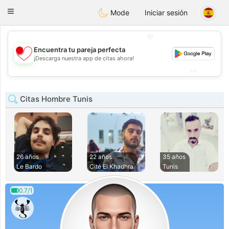
日本
Chat
Toggle
Mode
Iniciar sesión
navigation
💖
Encuentra tu pareja perfecta
💖
¡Descarga nuestra app de citas ahora!
💕
💕
Citas Hombre Tunis
26 años
22 años
35 años
Le Bardo
Cité El Khadhra
Tunis
0.7/1