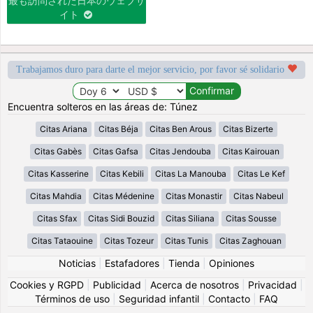
最も訪問された日本のウェブサ
イト
Trabajamos duro para darte el mejor servicio, por favor sé solidario
Encuentra solteros en las áreas de: Túnez
Citas Ariana
Citas Béja
Citas Ben Arous
Citas Bizerte
Citas Gabès
Citas Gafsa
Citas Jendouba
Citas Kairouan
Citas Kasserine
Citas Kebili
Citas La Manouba
Citas Le Kef
Citas Mahdia
Citas Médenine
Citas Monastir
Citas Nabeul
Citas Sfax
Citas Sidi Bouzid
Citas Siliana
Citas Sousse
Citas Tataouine
Citas Tozeur
Citas Tunis
Citas Zaghouan
Noticias
|
Estafadores
|
Tienda
|
Opiniones
Cookies y RGPD
|
Publicidad
|
Acerca de nosotros
|
Privacidad
|
Términos de uso
|
Seguridad infantil
|
Contacto
|
FAQ