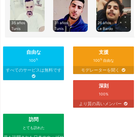
35 años
31 años
26 años
Tunis
Tunis
Le Bardo
自由な
支援
%
%
100
100
自由な
すべてのサービスは無料です
モデレーターを聞く
深刻
100%
より質の高いメンバー
訪問
とても訪れた