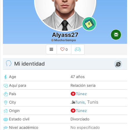
0
Alyass27
Mucho tiempo
0
Mi identidad
Age
47 años
Aquí para
Relación seria
País
Túnez
Tunis
City
Tunis
,
Origin
Túnez
Estado civil
Divorciado
Nivel académico
No especificado