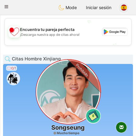
日本
Chat
Toggle
Mode
Iniciar sesión
navigation
💖
Encuentra tu pareja perfecta
💖
¡Descarga nuestra app de citas ahora!
💕
💕
Citas Hombre Xinjiang
Prohibido
0/1
0
Songseung
Mucho tiempo