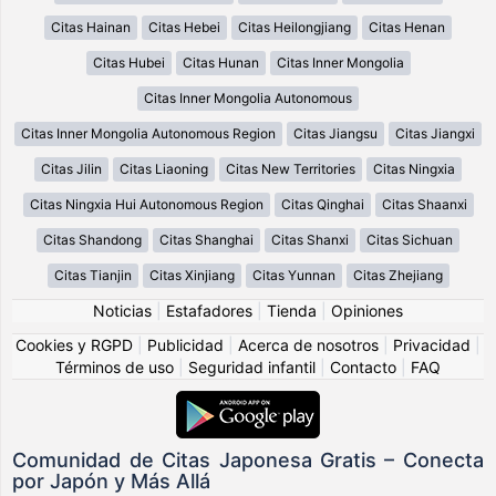
Citas Hainan
Citas Hebei
Citas Heilongjiang
Citas Henan
Citas Hubei
Citas Hunan
Citas Inner Mongolia
Citas Inner Mongolia Autonomous
Citas Inner Mongolia Autonomous Region
Citas Jiangsu
Citas Jiangxi
Citas Jilin
Citas Liaoning
Citas New Territories
Citas Ningxia
Citas Ningxia Hui Autonomous Region
Citas Qinghai
Citas Shaanxi
Citas Shandong
Citas Shanghai
Citas Shanxi
Citas Sichuan
Citas Tianjin
Citas Xinjiang
Citas Yunnan
Citas Zhejiang
Noticias
|
Estafadores
|
Tienda
|
Opiniones
Cookies y RGPD
|
Publicidad
|
Acerca de nosotros
|
Privacidad
|
Términos de uso
|
Seguridad infantil
|
Contacto
|
FAQ
Comunidad de Citas Japonesa Gratis – Conecta
por Japón y Más Allá