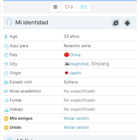
0
Mi identidad
Age
33 años
Aquí para
Relación seria
País
China
Xinjiang
City
Ulughchat
,
Origin
Japón
Estado civil
Soltera
Nivel académico
No especificado
Fumar
No especificado
trabajo
No especificado
Mis amigos
Iniciar sesión
Unido
Iniciar sesión