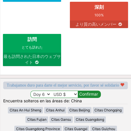
深刻
100%
より質の高いメンバー
訪問
とても訪れた
最も訪問された日本のウェブサ
イト
Trabajamos duro para darte el mejor servicio, por favor sé solidario
Encuentra solteros en las áreas de: China
Citas An Hui Sheng
Citas Anhui
Citas Beijing
Citas Chongqing
Citas Fujian
Citas Gansu
Citas Guangdong
Citas Guangdong Province
Citas Guangxi
Citas Guizhou