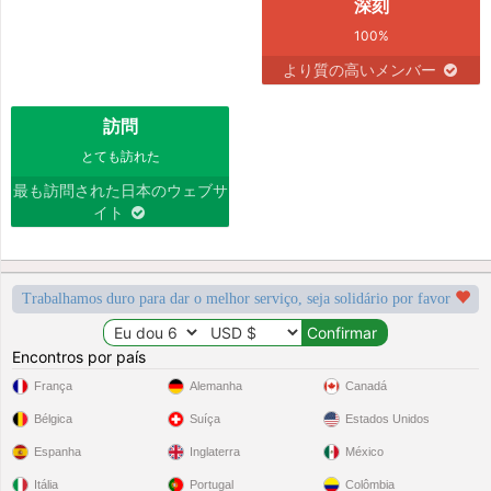
深刻
100%
より質の高いメンバー
訪問
とても訪れた
最も訪問された日本のウェブサ
イト
Trabalhamos duro para dar o melhor serviço, seja solidário por favor
Encontros por país
França
Alemanha
Canadá
Bélgica
Suíça
Estados Unidos
Espanha
Inglaterra
México
Itália
Portugal
Colômbia