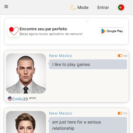
日本
Chat
Toggle
Mode
Entrar
navigation
💖
Encontre seu par perfeito
Baixe agora nosso aplicativo de namoro!
💖
💕
💕
New Mexico
0.6
I like to play games
anos
Emillo
20
New Mexico
0.3
am just here for a serious
relationship