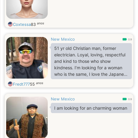
anos
Coxtessa
83
New Mexico
0.9
51 yr old Christian man, former
electrician. Loyal, loving, respectful
and kind to those who show
kindness. I’m looking for a woman
who is the same, I love the Japanese
culture and want to learn more
anos
Fredt777
55
about it, I also want to meet my best
friend and grow a serious
New Mexico
relationship. I’m not looking to play
0.9
games with your head and heart, I
I am looking for an charming woman
hope you like to laugh because once
I warm up to you I tend to be a
jokester. I am open and honest and
hope you will be to.