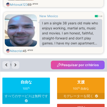
anos
Mrtovuk123
69
New Mexico
0.8
I am a single 38 years old male who
enjoys working, martial arts, music
and movies. I am honest, faithful,
straight-forward and don't play
games. I have my own apartment
and do not live with anyone. In my
anos
Nitecrist
45
spare time when I am not training I
enjoy driving my 2019 VW Jetta,
hiking, exercising, trying new
1
Pesquisar por critérios
restaurants, cooking and exploring
new music.
自由な
支援
%
%
100
100
自由な
すべてのサービスは無料です
モデレーターを聞く