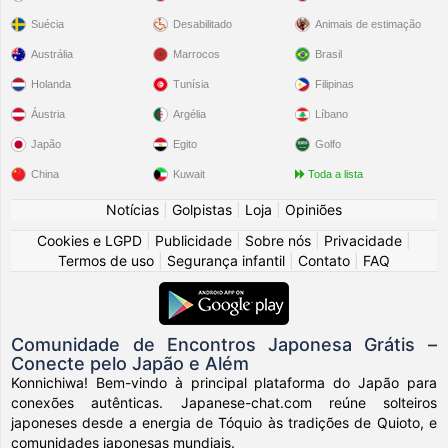
Suécia
Desabilitado
Animais de estimação
Austrália
Marrocos
Brasil
Holanda
Tunísia
Filipinas
Áustria
Argélia
Líbano
Japão
Egito
Golfo
China
Kuwait
Toda a lista
Notícias
|
Golpistas
|
Loja
|
Opiniões
Cookies e LGPD
|
Publicidade
|
Sobre nós
|
Privacidade
|
Termos de uso
|
Segurança infantil
|
Contato
|
FAQ
Comunidade de Encontros Japonesa Grátis –
Conecte pelo Japão e Além
Konnichiwa! Bem-vindo à principal plataforma do Japão para
conexões autênticas. Japanese-chat.com reúne solteiros
japoneses desde a energia de Tóquio às tradições de Quioto, e
comunidades japonesas mundiais.