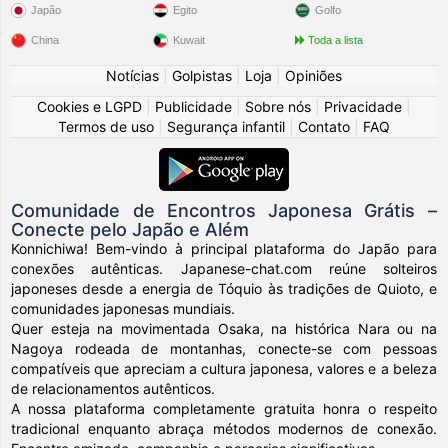
Japão
Egito
Golfo
China
Kuwait
Toda a lista
Notícias
|
Golpistas
|
Loja
|
Opiniões
Cookies e LGPD
|
Publicidade
|
Sobre nós
|
Privacidade
|
Termos de uso
|
Segurança infantil
|
Contato
|
FAQ
Comunidade de Encontros Japonesa Grátis –
Conecte pelo Japão e Além
Konnichiwa! Bem-vindo à principal plataforma do Japão para
conexões autênticas. Japanese-chat.com reúne solteiros
japoneses desde a energia de Tóquio às tradições de Quioto, e
comunidades japonesas mundiais.
Quer esteja na movimentada Osaka, na histórica Nara ou na
Nagoya rodeada de montanhas, conecte-se com pessoas
compatíveis que apreciam a cultura japonesa, valores e a beleza
de relacionamentos autênticos.
A nossa plataforma completamente gratuita honra o respeito
tradicional enquanto abraça métodos modernos de conexão.