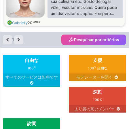
sua culinária etc..Gosto de jogar
vôlei, Escutar músicas. Quero pode
um dia visitar o Japão. E espero
pode fazer amizades..♡
anos
Gabrielly
20
1
Pesquisar por critérios
自由な
支援
%
%
100
100
自由な
すべてのサービスは無料です
モデレーターを聞く
深刻
100%
より質の高いメンバー
訪問