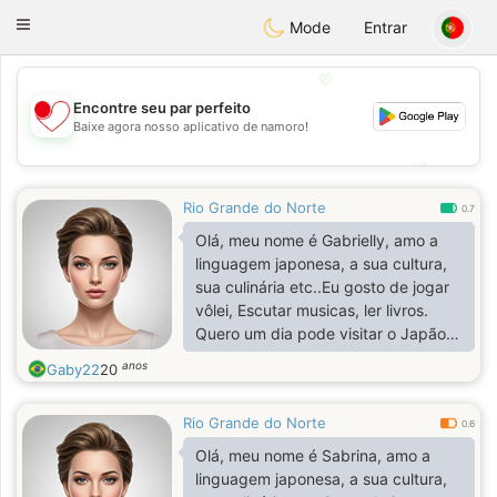
日本
Chat
Toggle
Mode
Entrar
navigation
💖
Encontre seu par perfeito
Baixe agora nosso aplicativo de namoro!
💖
💕
💕
Rio Grande do Norte
0.7
Olá, meu nome é Gabrielly, amo a
linguagem japonesa, a sua cultura,
sua culinária etc..Eu gosto de jogar
vôlei, Escutar musicas, ler livros.
Quero um dia pode visitar o Japão.
E espero fazer amizades..♡
anos
Gaby22
20
Rio Grande do Norte
0.6
Olá, meu nome é Sabrina, amo a
linguagem japonesa, a sua cultura,