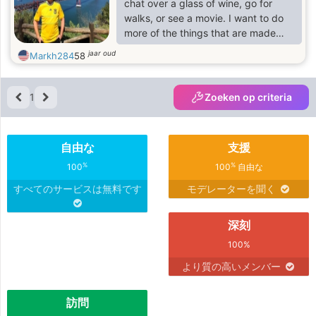
chat over a glass of wine, go for
walks, or see a movie. I want to do
more of the things that are made
special by having someone to share
jaar oud
Markh284
58
them with - like listening to music
and travel - especially if that
someone has an open attitude to life
1
Zoeken op criteria
and a sense of wonder. It's also
important if I can look to the future
and see us living life's experiences
自由な
支援
together.
%
%
100
100
自由な
すべてのサービスは無料です
モデレーターを聞く
深刻
100%
より質の高いメンバー
訪問