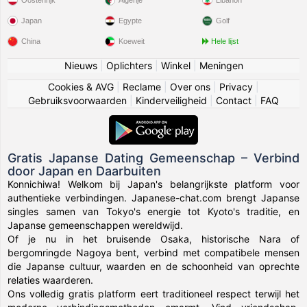
Oostenrijk
Algerije
Libanon
Japan
Egypte
Golf
China
Koeweit
Hele lijst
Nieuws
|
Oplichters
|
Winkel
|
Meningen
Cookies & AVG
|
Reclame
|
Over ons
|
Privacy
|
Gebruiksvoorwaarden
|
Kinderveiligheid
|
Contact
|
FAQ
Gratis Japanse Dating Gemeenschap – Verbind
door Japan en Daarbuiten
Konnichiwa! Welkom bij Japan's belangrijkste platform voor
authentieke verbindingen. Japanese-chat.com brengt Japanse
singles samen van Tokyo's energie tot Kyoto's traditie, en
Japanse gemeenschappen wereldwijd.
Of je nu in het bruisende Osaka, historische Nara of
bergomringde Nagoya bent, verbind met compatibele mensen
die Japanse cultuur, waarden en de schoonheid van oprechte
relaties waarderen.
Ons volledig gratis platform eert traditioneel respect terwijl het