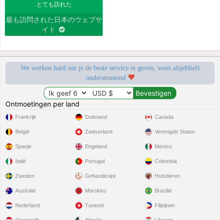
とても訪れた
最も訪問された日本のウェブサ
イト
We werken hard om je de beste service te geven, wees alsjeblieft
ondersteunend
Ontmoetingen per land
Frankrijk
Duitsland
Canada
België
Zwitserland
Verenigde Staten
Spanje
Engeland
Mexico
Italië
Portugal
Colombia
Zweden
Gehandicapt
Huisdieren
Australië
Marokko
Brazilië
Nederland
Tunesië
Filipijnen