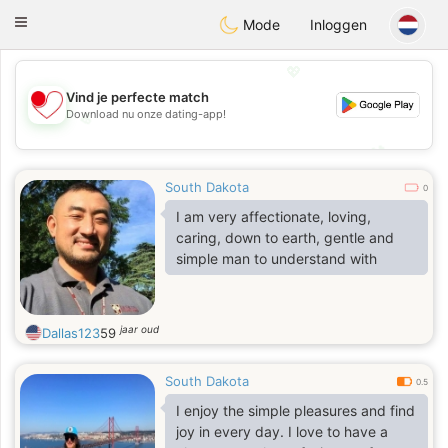
日本
Chat
Toggle
Mode
Inloggen
navigation
💖
Vind je perfecte match
Download nu onze dating-app!
💖
💕
💕
South Dakota
0
I am very affectionate, loving,
caring, down to earth, gentle and
simple man to understand with
jaar oud
Dallas123
59
South Dakota
0.5
I enjoy the simple pleasures and find
joy in every day. I love to have a