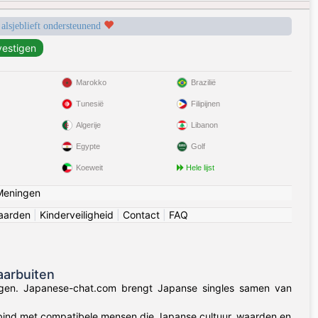
 alsjeblieft ondersteunend
Marokko
Brazilië
Tunesië
Filipijnen
Algerije
Libanon
Egypte
Golf
Koeweit
Hele lijst
Meningen
aarden
|
Kinderveiligheid
|
Contact
|
FAQ
aarbuiten
dingen. Japanese-chat.com brengt Japanse singles samen van
rbind met compatibele mensen die Japanse cultuur, waarden en