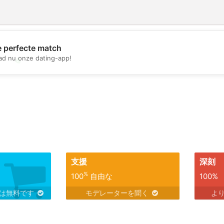
e perfecte match
d nu onze dating-app!
💖
💕
支援
深刻
%
100
自由な
100%
スは無料です
モデレーターを聞く
よ