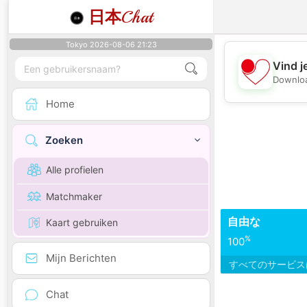
日本
Chat
Tokyo 2026-08-06 21:23
Vind j
Downloa
Home
Zoeken
Alle profielen
Matchmaker
自由な
Kaart gebruiken
%
100
Mijn Berichten
すべてのサービ
Chat