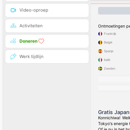
Video-oproep
Activiteiten
Ontmoetingen pe
Frankrijk
Doneren
België
Spanje
Werk tijdlijn
Italië
Zweden
Gratis Japa
Konnichiwa! Wel
Tokyo's energie 
Of je nu in het 