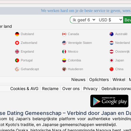
We werken hard om je de beste service te geven, wees
r land
Duitsland
Canada
Australië
Zwitserland
Verenigde Staten
Nederland
Engeland
Mexico
Oostenrijk
Portugal
Colombia
Japan
Gehandicapt
Huisdieren
China
Nieuws
|
Oplichters
|
Winkel
|
Cookies & AVG
|
Reclame
|
Over ons
|
Privacy
|
Gebruiksvoorw
nse Dating Gemeenschap – Verbind door Japan en D
kom bij Japan's belangrijkste platform voor authentieke verbin
tot Kyoto's traditie, en Japanse gemeenschappen wereldwijd.
bruisende Osaka, historische Nara of bergomringde Nagoya bent, ve