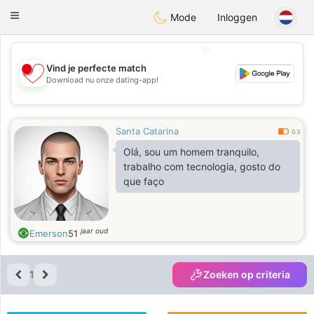
日本
Chat
Toggle
Mode
Inloggen
navigation
💖
Vind je perfecte match
Download nu onze dating-app!
💖
💕
💕
Santa Catarina
0.3
Olá, sou um homem tranquilo,
trabalho com tecnologia, gosto do
que faço
jaar oud
Emerson
51
1
Zoeken op criteria