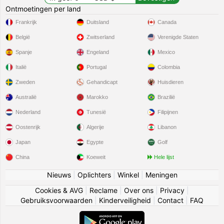
Ontmoetingen per land
Frankrijk
Duitsland
Canada
België
Zwitserland
Verenigde Staten
Spanje
Engeland
Mexico
Italië
Portugal
Colombia
Zweden
Gehandicapt
Huisdieren
Australië
Marokko
Brazilië
Nederland
Tunesië
Filipijnen
Oostenrijk
Algerije
Libanon
Japan
Egypte
Golf
China
Koeweit
Hele lijst
Nieuws
|
Oplichters
|
Winkel
|
Meningen
Cookies & AVG
|
Reclame
|
Over ons
|
Privacy
|
Gebruiksvoorwaarden
|
Kinderveiligheid
|
Contact
|
FAQ