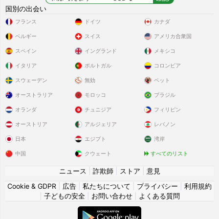
国別の出会い
フランス
ドイツ
カナダ
ベルギー
スイス
アメリカ合衆国
スペイン
イングランド
メキシコ
イタリア
ポルトガル
コロンビア
スウェーデン
無効
ペット
オーストラリア
モロッコ
ブラジル
オランダ
チュニジア
フィリピン
オーストリア
アルジェリア
レバノン
日本
エジプト
湾岸
中国
クウェート
すべてのリスト
ニュース
|
詐欺師
|
ストア
|
意見
Cookie & GDPR
|
広告
|
私たちについて
|
プライバシー
|
利用規約
|
子どもの安全
|
お問い合わせ
|
よくある質問