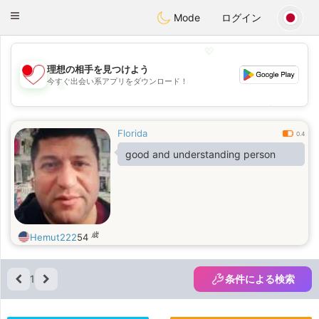
日本
Chat
Toggle
Mode
ログイン
navigation
💖
理想の相手を見つけよう
今すぐ出会い系アプリをダウンロード！
💖
💕
💕
Florida
0.4
good and understanding person
歳
Hemut222
54
1
条件による検索