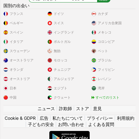
国別の出会い
フランス
ドイツ
カナダ
ベルギー
スイス
アメリカ合衆国
スペイン
イングランド
メキシコ
イタリア
ポルトガル
コロンビア
スウェーデン
無効
ペット
オーストラリア
モロッコ
ブラジル
オランダ
チュニジア
フィリピン
オーストリア
アルジェリア
レバノン
日本
エジプト
湾岸
中国
クウェート
すべてのリスト
ニュース
|
詐欺師
|
ストア
|
意見
Cookie & GDPR
|
広告
|
私たちについて
|
プライバシー
|
利用規約
|
子どもの安全
|
お問い合わせ
|
よくある質問