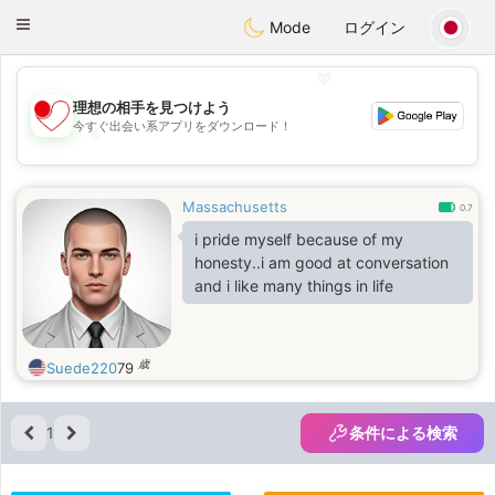
日本
Chat
Toggle
Mode
ログイン
navigation
💖
理想の相手を見つけよう
今すぐ出会い系アプリをダウンロード！
💖
💕
💕
Massachusetts
0.7
i pride myself because of my
honesty..i am good at conversation
and i like many things in life
歳
Suede220
79
1
条件による検索