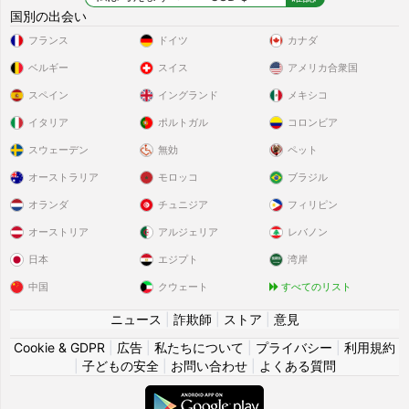
国別の出会い
フランス
ドイツ
カナダ
ベルギー
スイス
アメリカ合衆国
スペイン
イングランド
メキシコ
イタリア
ポルトガル
コロンビア
スウェーデン
無効
ペット
オーストラリア
モロッコ
ブラジル
オランダ
チュニジア
フィリピン
オーストリア
アルジェリア
レバノン
日本
エジプト
湾岸
中国
クウェート
すべてのリスト
ニュース
|
詐欺師
|
ストア
|
意見
Cookie & GDPR
|
広告
|
私たちについて
|
プライバシー
|
利用規約
|
子どもの安全
|
お問い合わせ
|
よくある質問