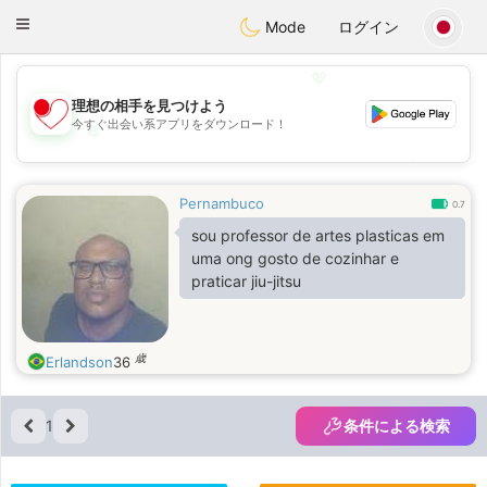
日本
Chat
Toggle
Mode
ログイン
navigation
💖
理想の相手を見つけよう
今すぐ出会い系アプリをダウンロード！
💖
💕
💕
Pernambuco
0.7
sou professor de artes plasticas em
uma ong gosto de cozinhar e
praticar jiu-jitsu
歳
Erlandson
36
1
条件による検索