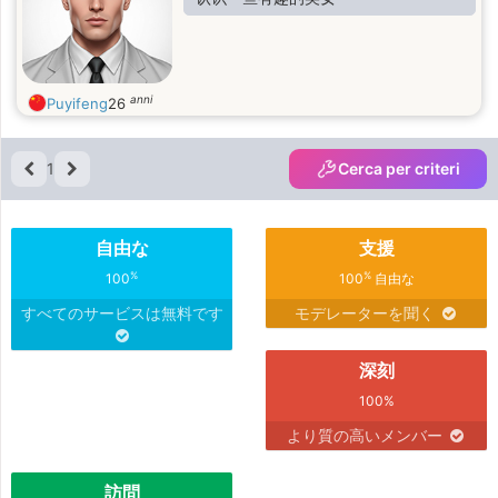
anni
Puyifeng
26
1
Cerca per criteri
自由な
支援
%
%
100
100
自由な
すべてのサービスは無料です
モデレーターを聞く
深刻
100%
より質の高いメンバー
訪問