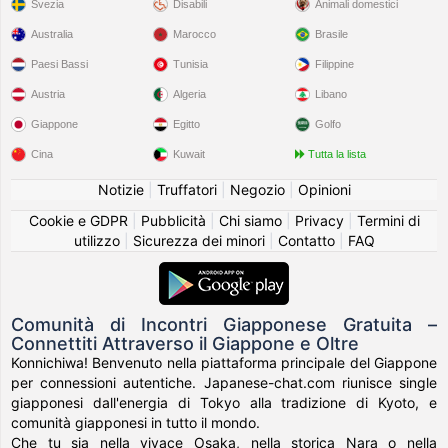
Svezia
Disabili
Animali domestici
Australia
Marocco
Brasile
Paesi Bassi
Tunisia
Filippine
Austria
Algeria
Libano
Giappone
Egitto
Golfo
Cina
Kuwait
Tutta la lista
Notizie
|
Truffatori
|
Negozio
|
Opinioni
Cookie e GDPR
|
Pubblicità
|
Chi siamo
|
Privacy
|
Termini di
utilizzo
|
Sicurezza dei minori
|
Contatto
|
FAQ
Comunità di Incontri Giapponese Gratuita –
Connettiti Attraverso il Giappone e Oltre
Konnichiwa! Benvenuto nella piattaforma principale del Giappone
per connessioni autentiche. Japanese-chat.com riunisce single
giapponesi dall'energia di Tokyo alla tradizione di Kyoto, e
comunità giapponesi in tutto il mondo.
Che tu sia nella vivace Osaka, nella storica Nara o nella