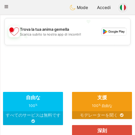
日本
Chat
Toggle
Mode
Accedi
navigation
💖
Trova la tua anima gemella
Scarica subito la nostra app di incontri!
💖
💕
💕
自由な
支援
%
%
100
100
自由な
すべてのサービスは無料です
モデレーターを聞く
深刻