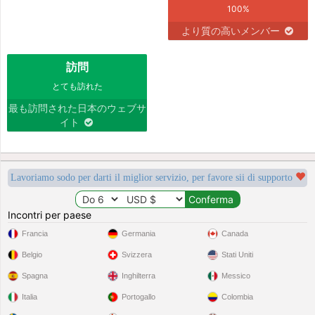
100%
より質の高いメンバー
訪問
とても訪れた
最も訪問された日本のウェブサ
イト
Lavoriamo sodo per darti il miglior servizio, per favore sii di supporto
Incontri per paese
Francia
Germania
Canada
Belgio
Svizzera
Stati Uniti
Spagna
Inghilterra
Messico
Italia
Portogallo
Colombia