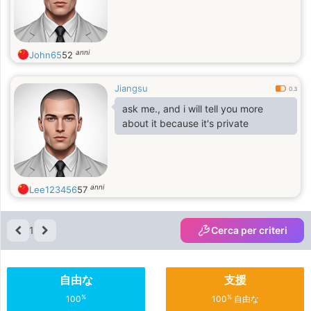
anni
John65
52
Jiangsu
0.3
ask me., and i will tell you more
about it because it's private
anni
Lee123456
57
1
Cerca per criteri
自由な
支援
%
%
100
100
自由な