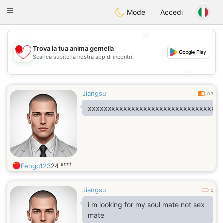
日本
Chat
Toggle
Mode
Accedi
navigation
💖
Trova la tua anima gemella
💖
Scarica subito la nostra app di incontri!
💕
💕
Jiangsu
0.3
xxxxxxxxxxxxxxxxxxxxxxxxxxxxxxxxxx
anni
Fengc123
24
Jiangsu
0
i m looking for my soul mate not sex
mate