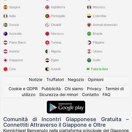
Spagna
Inghilterra
Messico
Italia
Portogallo
Colombia
Svezia
Disabili
Animali domestici
Australia
Marocco
Brasile
Paesi Bassi
Tunisia
Filippine
Austria
Algeria
Libano
Giappone
Egitto
Golfo
Cina
Kuwait
Tutta la lista
Notizie
|
Truffatori
|
Negozio
|
Opinioni
Cookie e GDPR
|
Pubblicità
|
Chi siamo
|
Privacy
|
Termini di
utilizzo
|
Sicurezza dei minori
|
Contatto
|
FAQ
Comunità di Incontri Giapponese Gratuita –
Connettiti Attraverso il Giappone e Oltre
Konnichiwa! Benvenuto nella piattaforma principale del Giappone