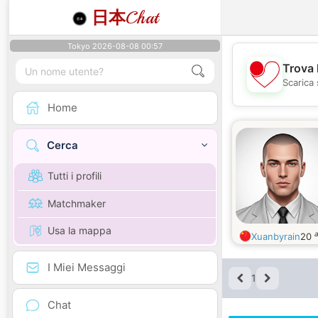
日本
Chat
Tokyo 2026-08-08 00:57
Trova 
Scarica 
Home
Cerca
Tutti i profili
Matchmaker
Usa la mappa
a
Xuanbyrain
20
I Miei Messaggi
1
Chat