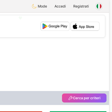
Mode
Accedi
Registrati
💖
💕
Cerca per criteri