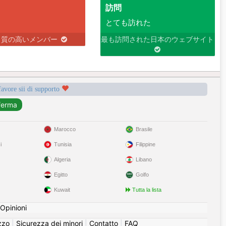
訪問
とても訪れた
り質の高いメンバー
最も訪問された日本のウェブサイト
favore sii di supporto
Marocco
Brasile
i
Tunisia
Filippine
Algeria
Libano
Egitto
Golfo
Kuwait
Tutta la lista
Opinioni
izzo
|
Sicurezza dei minori
|
Contatto
|
FAQ