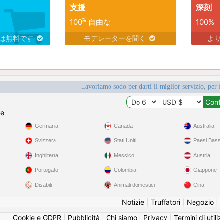
支援
深刻
%
100
自由な
100%
スは無料です
モデレーターを聞く
よ
Lavoriamo sodo per darti il miglior servizio, per 
se
Germania
Canada
Australia
Svizzera
Stati Uniti
Paesi Bass
Inghilterra
Messico
Austria
Portogallo
Colombia
Giappone
Disabili
Animali domestici
Cina
Notizie
|
Truffatori
|
Negozio
|
Cookie e GDPR
|
Pubblicità
|
Chi siamo
|
Privacy
|
Termini di util