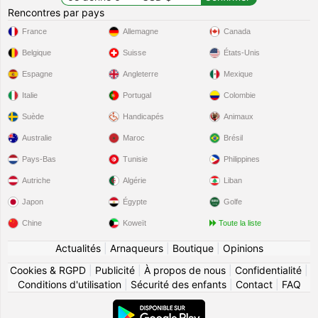
Rencontres par pays
France
Allemagne
Canada
Belgique
Suisse
États-Unis
Espagne
Angleterre
Mexique
Italie
Portugal
Colombie
Suède
Handicapés
Animaux
Australie
Maroc
Brésil
Pays-Bas
Tunisie
Philippines
Autriche
Algérie
Liban
Japon
Égypte
Golfe
Chine
Koweït
Toute la liste
Actualités
|
Arnaqueurs
|
Boutique
|
Opinions
Cookies & RGPD
|
Publicité
|
À propos de nous
|
Confidentialité
|
Conditions d'utilisation
|
Sécurité des enfants
|
Contact
|
FAQ