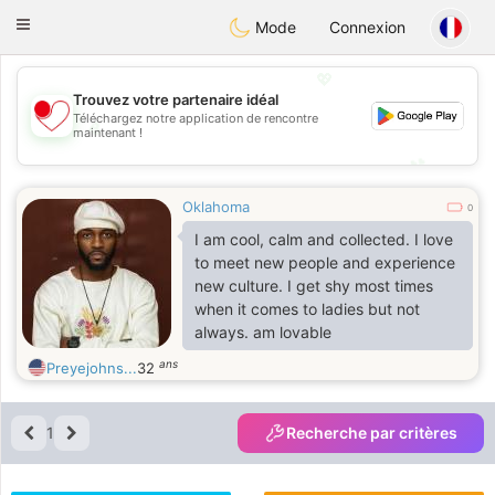
日本
Chat
Toggle
Mode
Connexion
navigation
💖
Trouvez votre partenaire idéal
Téléchargez notre application de rencontre
💖
maintenant !
💕
💕
Oklahoma
0
I am cool, calm and collected. I love
to meet new people and experience
new culture. I get shy most times
when it comes to ladies but not
always. am lovable
ans
Preyejohns...
32
1
Recherche par critères