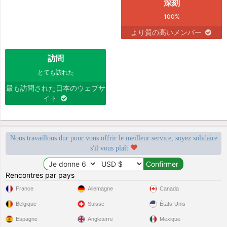
深刻
100%
より質の高いメンバー
訪問
とても訪れた
最も訪問された日本のウェブサ
イト
Nous travaillons dur pour vous offrir le meilleur service, soyez solidaire
s'il vous plaît
Rencontres par pays
France
Allemagne
Canada
Belgique
Suisse
États-Unis
Espagne
Angleterre
Mexique