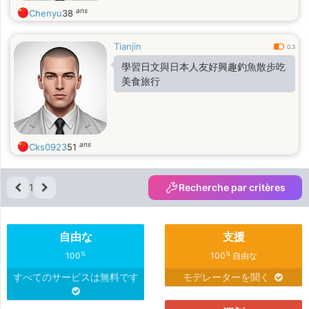
ans
Chenyu
38
Tianjin
0.3
學習日文與日本人友好興趣釣魚散步吃
美食旅行
ans
Cks0923
51
1
Recherche par critères
自由な
支援
%
%
100
100
自由な
すべてのサービスは無料です
モデレーターを聞く