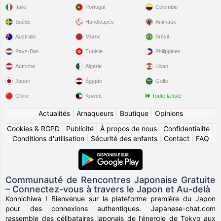
Italie
Portugal
Colombie
Suède
Handicapés
Animaux
Australie
Maroc
Brésil
Pays-Bas
Tunisie
Philippines
Autriche
Algérie
Liban
Japon
Égypte
Golfe
Chine
Koweït
Toute la liste
Actualités
|
Arnaqueurs
|
Boutique
|
Opinions
Cookies & RGPD
|
Publicité
|
À propos de nous
|
Confidentialité
|
Conditions d'utilisation
|
Sécurité des enfants
|
Contact
|
FAQ
Communauté de Rencontres Japonaise Gratuite
– Connectez-vous à travers le Japon et Au-delà
Konnichiwa ! Bienvenue sur la plateforme première du Japon
pour des connexions authentiques. Japanese-chat.com
rassemble des célibataires japonais de l'énergie de Tokyo aux