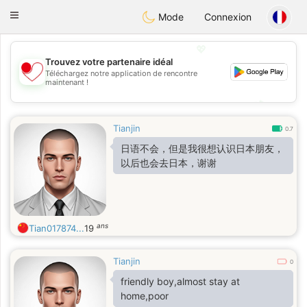
日本
Chat
Toggle
Mode
Connexion
navigation
💖
Trouvez votre partenaire idéal
Téléchargez notre application de rencontre
💖
maintenant !
💕
💕
Tianjin
0.7
日语不会，但是我很想认识日本朋友，
以后也会去日本，谢谢
ans
Tian017874...
19
Tianjin
0
friendly boy,almost stay at
home,poor