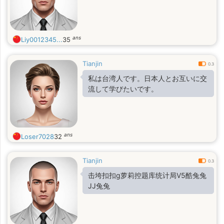
ans
Liy0012345...
35
Tianjin
0.3
私は台湾人です。日本人とお互いに交
流して学びたいです。
ans
Loser7028
32
Tianjin
0.3
击垮扣扣g萝莉控题库统计局V5酷兔兔
JJ兔兔