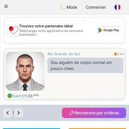
日本
Chat
Toggle
Mode
Connexion
navigation
💖
Trouvez votre partenaire idéal
Téléchargez notre application de rencontre
💖
maintenant !
💕
💕
Rio Grande do Sul
0.6
Sou alguém de corpo normal um
pouco cheio
ans
Evert315
33
1
Recherche par critères