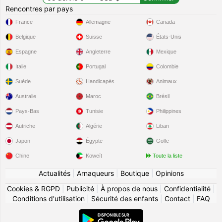
Rencontres par pays
France
Allemagne
Canada
Belgique
Suisse
États-Unis
Espagne
Angleterre
Mexique
Italie
Portugal
Colombie
Suède
Handicapés
Animaux
Australie
Maroc
Brésil
Pays-Bas
Tunisie
Philippines
Autriche
Algérie
Liban
Japon
Égypte
Golfe
Chine
Koweït
Toute la liste
Actualités
|
Arnaqueurs
|
Boutique
|
Opinions
Cookies & RGPD
|
Publicité
|
À propos de nous
|
Confidentialité
|
Conditions d'utilisation
|
Sécurité des enfants
|
Contact
|
FAQ