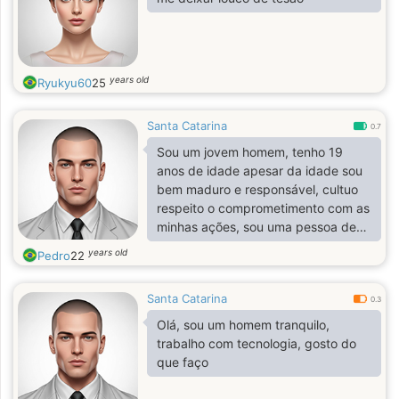
years old
Ryukyu60
25
Santa Catarina
0.7
Sou um jovem homem, tenho 19
anos de idade apesar da idade sou
bem maduro e responsável, cultuo
respeito o comprometimento com as
minhas ações, sou uma pessoa de
palavra, sou brincalhão e estou a
years old
Pedro
22
procura de uma mulher para somar
ao meu lado, constituir minha família.
Santa Catarina
0.3
Olá, sou um homem tranquilo,
trabalho com tecnologia, gosto do
que faço