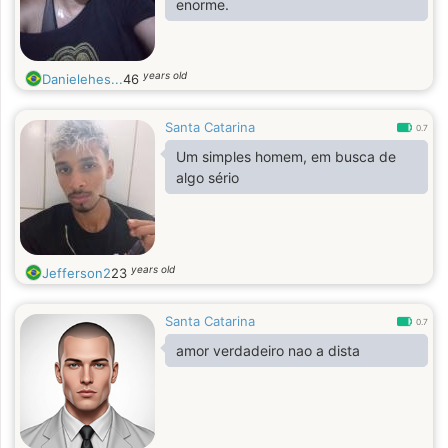
enorme.
years old
Danielehes...
46
Santa Catarina
0.7
Um simples homem, em busca de
algo sério
years old
Jefferson2
23
Santa Catarina
0.7
amor verdadeiro nao a dista