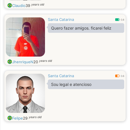
years old
Claudio
39
Santa Catarina
0.8
Quero fazer amigos. ficarei feliz
years old
JhenriqueN
20
Santa Catarina
0.6
Sou legal e atencioso
years old
Felipe
29