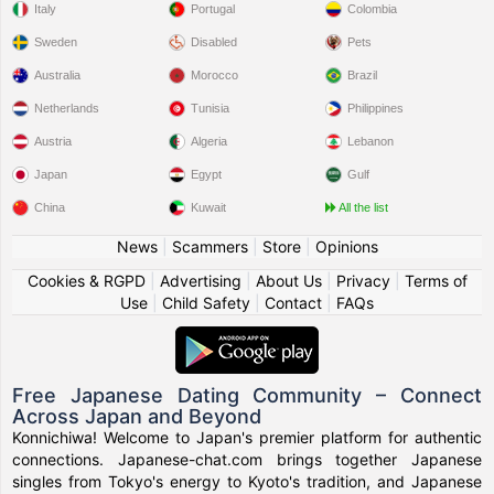
Italy
Portugal
Colombia
Sweden
Disabled
Pets
Australia
Morocco
Brazil
Netherlands
Tunisia
Philippines
Austria
Algeria
Lebanon
Japan
Egypt
Gulf
China
Kuwait
All the list
News
|
Scammers
|
Store
|
Opinions
Cookies & RGPD
|
Advertising
|
About Us
|
Privacy
|
Terms of
Use
|
Child Safety
|
Contact
|
FAQs
Free Japanese Dating Community – Connect
Across Japan and Beyond
Konnichiwa! Welcome to Japan's premier platform for authentic
connections. Japanese-chat.com brings together Japanese
singles from Tokyo's energy to Kyoto's tradition, and Japanese