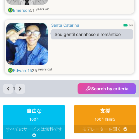
years old
Emerson
51
Santa Catarina
0.9
Sou gentil carinhoso e romântico
years old
Edward15
25
1
Search by criteria
自由な
支援
%
%
100
100
自由な
すべてのサービスは無料です
モデレーターを聞く