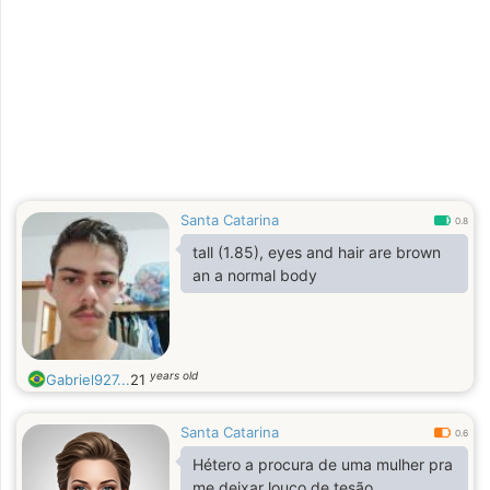
Santa Catarina
0.8
tall (1.85), eyes and hair are brown
an a normal body
years old
Gabriel927...
21
Santa Catarina
0.6
Hétero a procura de uma mulher pra
me deixar louco de tesão