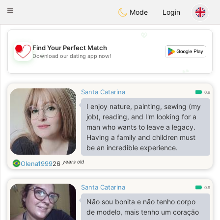
日本
Chat
Toggle
Mode
Login
navigation
💖
Find Your Perfect Match
💖
Download our dating app now!
💕
💕
Santa Catarina
0.9
I enjoy nature, painting, sewing (my
job), reading, and I'm looking for a
man who wants to leave a legacy.
Having a family and children must
be an incredible experience.
years old
Olena1999
26
Santa Catarina
0.9
Não sou bonita e não tenho corpo
de modelo, mais tenho um coração