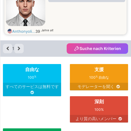
Jahre alt
Anthonyoli...
39
1
Suche nach Kriterien
自由な
支援
%
%
100
100
自由な
すべてのサービスは無料です
モデレーターを聞く
深刻
100%
より質の高いメンバー