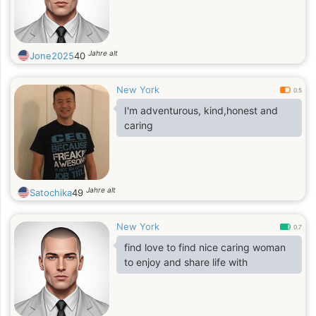
Jahre alt
Jone2025
40
New York
0.5
I'm adventurous, kind,honest and
caring
Jahre alt
Satochika
49
New York
0.7
find love to find nice caring woman
to enjoy and share life with