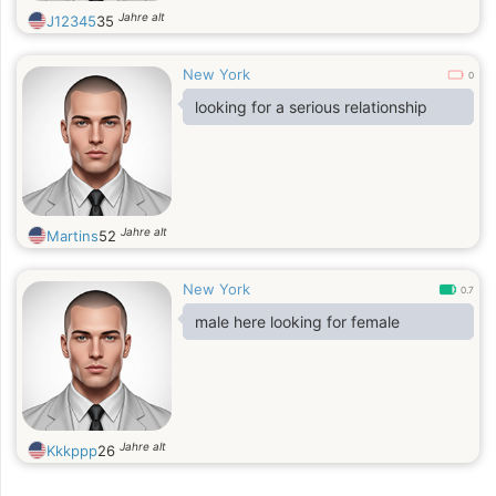
Jahre alt
J12345
35
New York
0
looking for a serious relationship
Jahre alt
Martins
52
New York
0.7
male here looking for female
Jahre alt
Kkkppp
26