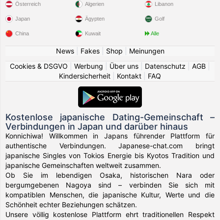
Österreich
Algerien
Libanon
Japan
Ägypten
Golf
China
Kuwait
Alle
News
|
Fakes
|
Shop
|
Meinungen
Cookies & DSGVO
|
Werbung
|
Über uns
|
Datenschutz
|
AGB
|
Kindersicherheit
|
Kontakt
|
FAQ
Kostenlose japanische Dating-Gemeinschaft –
Verbindungen in Japan und darüber hinaus
Konnichiwa! Willkommen in Japans führender Plattform für
authentische Verbindungen. Japanese-chat.com bringt
japanische Singles von Tokios Energie bis Kyotos Tradition und
japanische Gemeinschaften weltweit zusammen.
Ob Sie im lebendigen Osaka, historischen Nara oder
bergumgebenen Nagoya sind – verbinden Sie sich mit
kompatiblen Menschen, die japanische Kultur, Werte und die
Schönheit echter Beziehungen schätzen.
Unsere völlig kostenlose Plattform ehrt traditionellen Respekt