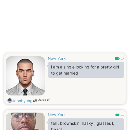
New York
0.7
i am a single looking for a pretty girl
to get married
Jahre alt
Joonhyung
48
New York
0.9
tall , brownskin, hasky , glasses l,
beard