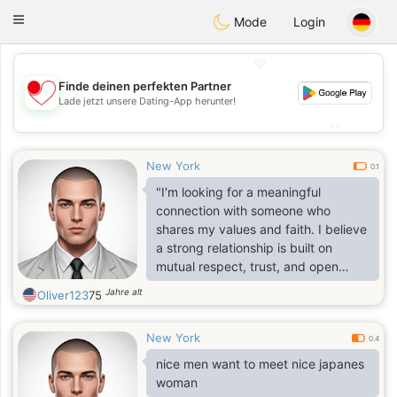
日本
Chat
Toggle
Mode
Login
navigation
💖
Finde deinen perfekten Partner
💖
Lade jetzt unsere Dating-App herunter!
💕
💕
New York
0.1
"I'm looking for a meaningful
connection with someone who
shares my values and faith. I believe
a strong relationship is built on
mutual respect, trust, and open
communication. If you're interested
Jahre alt
Oliver123
75
in building a connection based on
these principles, I'd love to get to
New York
know you."
0.4
nice men want to meet nice japanes
woman