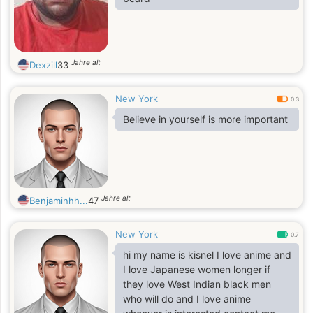
Jahre alt
Dexzill
33
New York
0.3
Believe in yourself is more important
Jahre alt
Benjaminhh...
47
New York
0.7
hi my name is kisnel I love anime and
I love Japanese women longer if
they love West Indian black men
who will do and I love anime