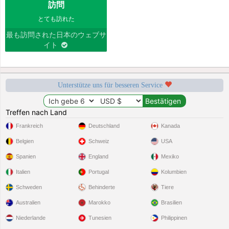
訪問
とても訪れた
最も訪問された日本のウェブサ
イト
Unterstütze uns für besseren Service
Treffen nach Land
Frankreich
Deutschland
Kanada
Belgien
Schweiz
USA
Spanien
England
Mexiko
Italien
Portugal
Kolumbien
Schweden
Behinderte
Tiere
Australien
Marokko
Brasilien
Niederlande
Tunesien
Philippinen