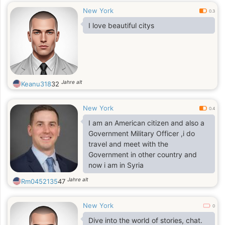
New York
0.3
I love beautiful citys
Jahre alt
Keanu318
32
New York
0.4
I am an American citizen and also a
Government Military Officer ,i do
travel and meet with the
Government in other country and
now i am in Syria
Jahre alt
Rm0452135
47
New York
0
Dive into the world of stories, chat.