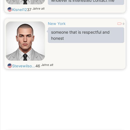
whoever is interested contact me
Jahre alt
Kisnel12
37
New York
0
someone that is respectful and
honest
Jahre alt
Stevewilso...
46