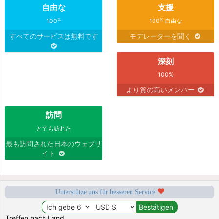
自由な
支援
%
%
100
100
自由な
すべてのサービスは無料です
モデレーターを聞く
深刻
100%
より質の高いメンバー
訪問
とても訪れた
最も訪問された日本のウェブサ
イト
Unterstütze uns für besseren Service
Treffen nach Land