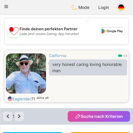
日本
Chat
Toggle
Mode
Login
navigation
💖
Finde deinen perfekten Partner
Lade jetzt unsere Dating-App herunter!
💖
💕
💕
California
0.9
very honest caring loving honorable
man
Jahre alt
Eaglerider
71
1
Suche nach Kriterien