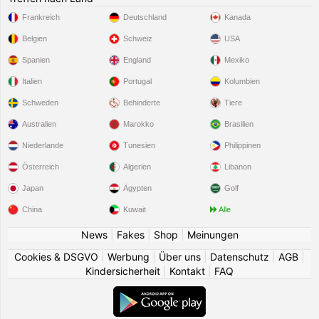
Frankreich
Deutschland
Kanada
Belgien
Schweiz
USA
Spanien
England
Mexiko
Italien
Portugal
Kolumbien
Schweden
Behinderte
Tiere
Australien
Marokko
Brasilien
Niederlande
Tunesien
Philippinen
Österreich
Algerien
Libanon
Japan
Ägypten
Golf
China
Kuwait
Alle
News
|
Fakes
|
Shop
|
Meinungen
Cookies & DSGVO
|
Werbung
|
Über uns
|
Datenschutz
|
AGB
|
Kindersicherheit
|
Kontakt
|
FAQ