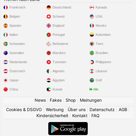
Frankreich
Deutschland
Kanada
Belgien
Schweiz
USA
Spanien
England
Mexiko
Italien
Portugal
Kolumbien
Schweden
Behinderte
Tiere
Australien
Marokko
Brasilien
Niederlande
Tunesien
Philippinen
Österreich
Algerien
Libanon
Japan
Ägypten
Golf
China
Kuwait
Alle
News
|
Fakes
|
Shop
|
Meinungen
Cookies & DSGVO
|
Werbung
|
Über uns
|
Datenschutz
|
AGB
|
Kindersicherheit
|
Kontakt
|
FAQ