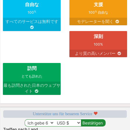
自由な
支援
%
%
100
100
自由な
すべてのサービスは無料です
モデレーターを聞く
深刻
100%
より質の高いメンバー
訪問
とても訪れた
最も訪問された日本のウェブサ
イト
Unterstütze uns für besseren Service
Treffen nach Land