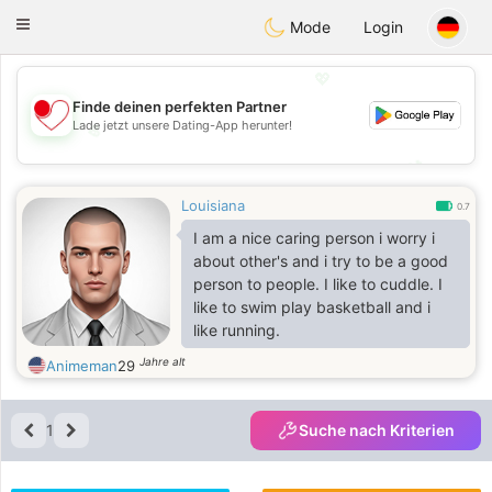
日本
Chat
Toggle
Mode
Login
navigation
💖
Finde deinen perfekten Partner
Lade jetzt unsere Dating-App herunter!
💖
💕
💕
Louisiana
0.7
I am a nice caring person i worry i
about other's and i try to be a good
person to people. I like to cuddle. I
like to swim play basketball and i
like running.
Jahre alt
Animeman
29
1
Suche nach Kriterien