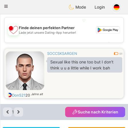
日本
Chat
Toggle
Mode
Login
navigation
💖
Finde deinen perfekten Partner
Lade jetzt unsere Dating-App herunter!
💖
💕
💕
SOCCSKSARGEN
0.1
Sexual like this one too but I don't
think u u a little while I work bah
Jahre alt
Don521
20
1
Suche nach Kriterien