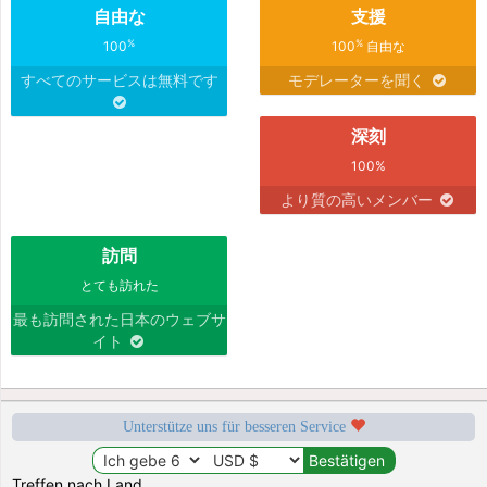
自由な
支援
%
%
100
100
自由な
すべてのサービスは無料です
モデレーターを聞く
深刻
100%
より質の高いメンバー
訪問
とても訪れた
最も訪問された日本のウェブサ
イト
Unterstütze uns für besseren Service
Treffen nach Land