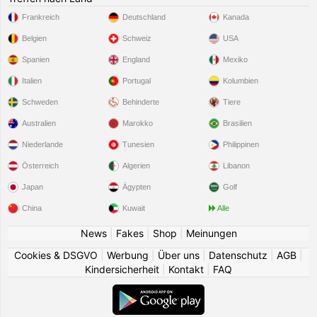
Frankreich
Deutschland
Kanada
Belgien
Schweiz
USA
Spanien
England
Mexiko
Italien
Portugal
Kolumbien
Schweden
Behinderte
Tiere
Australien
Marokko
Brasilien
Niederlande
Tunesien
Philippinen
Österreich
Algerien
Libanon
Japan
Ägypten
Golf
China
Kuwait
Alle
News
|
Fakes
|
Shop
|
Meinungen
Cookies & DSGVO
|
Werbung
|
Über uns
|
Datenschutz
|
AGB
|
Kindersicherheit
|
Kontakt
|
FAQ