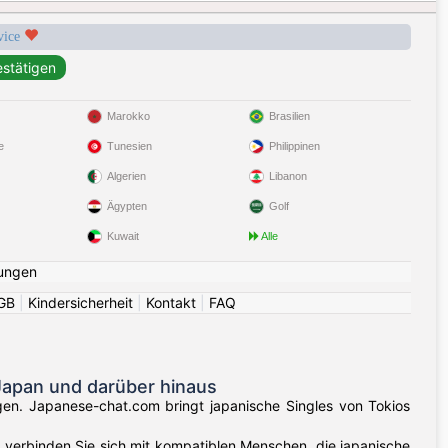
rvice
Marokko
Brasilien
e
Tunesien
Philippinen
Algerien
Libanon
Ägypten
Golf
Kuwait
Alle
ungen
GB
|
Kindersicherheit
|
Kontakt
|
FAQ
Japan und darüber hinaus
gen. Japanese-chat.com bringt japanische Singles von Tokios
verbinden Sie sich mit kompatiblen Menschen, die japanische