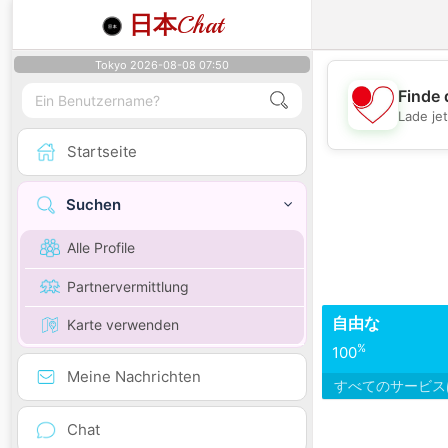
日本
Chat
Tokyo 2026-08-08 07:50
Finde 
Lade je
Startseite
Suchen
Alle Profile
Partnervermittlung
自由な
Karte verwenden
%
100
Meine Nachrichten
すべてのサービ
Chat