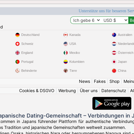
Unterstütze uns für besseren Se
nd
Deutschland
Kanada
Australien
Schweiz
USA
Niederland
England
Mexiko
Österreich
Portugal
Kolumbien
Japan
Behinderte
Tiere
China
News
|
Fakes
|
Shop
|
Mein
Cookies & DSGVO
|
Werbung
|
Über uns
|
Datenschutz
|
A
japanische Dating-Gemeinschaft – Verbindungen in 
lkommen in Japans führender Plattform für authentische Verbindun
os Tradition und japanische Gemeinschaften weltweit zusammen.
digen Osaka, historischen Nara oder bergumgebenen Nagoya sind – 