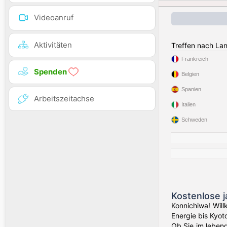
Videoanruf
Aktivitäten
Treffen nach La
Frankreich
Spenden
Belgien
Spanien
Arbeitszeitachse
Italien
Schweden
Kostenlose 
Konnichiwa! Wil
Energie bis Kyot
Ob Sie im leben