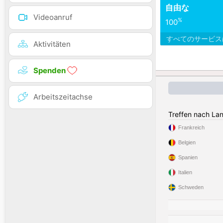
自由な
Videoanruf
%
100
すべてのサービ
Aktivitäten
Spenden
Arbeitszeitachse
Treffen nach La
Frankreich
Belgien
Spanien
Italien
Schweden