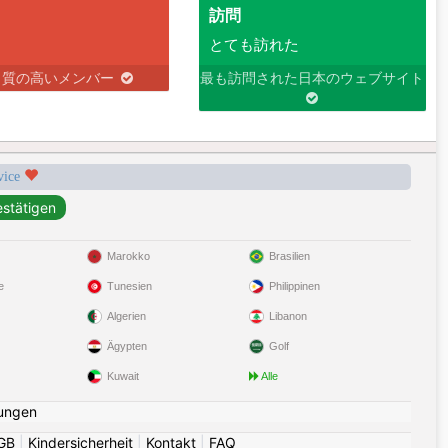
訪問
とても訪れた
り質の高いメンバー
最も訪問された日本のウェブサイト
rvice
Marokko
Brasilien
e
Tunesien
Philippinen
Algerien
Libanon
Ägypten
Golf
Kuwait
Alle
ungen
GB
|
Kindersicherheit
|
Kontakt
|
FAQ