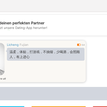
deinen perfekten Partner
tzt unsere Dating-App herunter!
💖
💕
Licheng
Fujian
0.4
温柔，体贴，打游戏，不抽烟，少喝酒，会照顾
人，有上进心
re alt