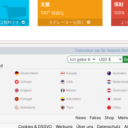
支援
深刻
%
100
自由な
100%
スは無料です
モデレーターを聞く
よ
Unterstütze uns für besseren Se
nd
Deutschland
Kanada
Australien
Schweiz
USA
Niederland
England
Mexiko
Österreich
Portugal
Kolumbien
Japan
Behinderte
Tiere
China
News
|
Fakes
|
Shop
|
Mein
Cookies & DSGVO
|
Werbung
|
Über uns
|
Datenschutz
|
A