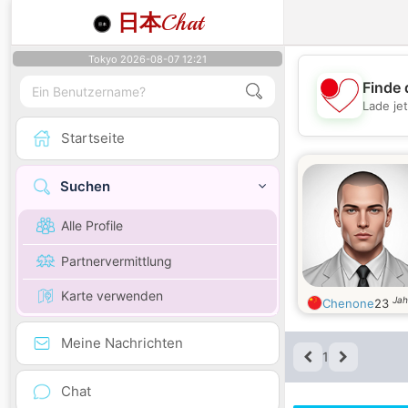
日本
Chat
Tokyo 2026-08-07 12:21
Finde 
Lade je
Startseite
Suchen
Alle Profile
Partnervermittlung
Karte verwenden
Jah
Chenone
23
Meine Nachrichten
1
Chat