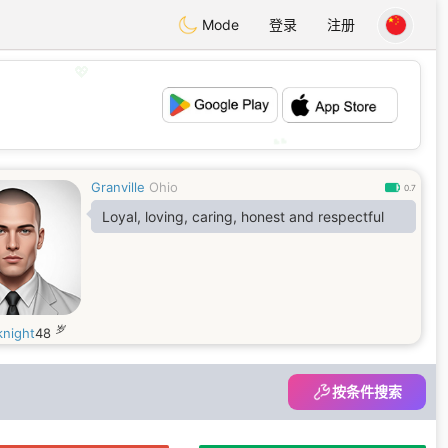
Mode
登录
注册
💖
💕
Granville
Ohio
0.7
Loyal, loving, caring, honest and respectful
岁
knight
48
按条件搜索