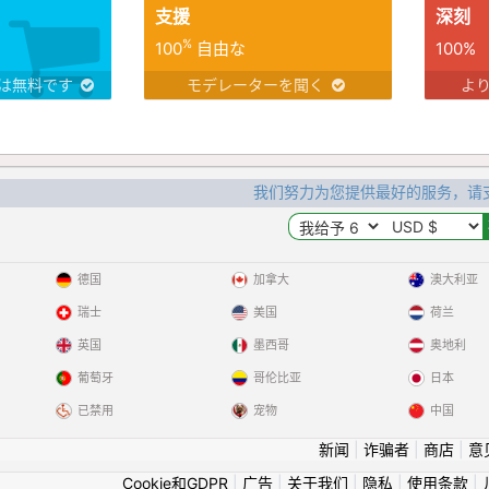
支援
深刻
%
100
自由な
100%
は無料です
モデレーターを聞く
よ
我们努力为您提供最好的服务，请
德国
加拿大
澳大利亚
瑞士
美国
荷兰
英国
墨西哥
奥地利
葡萄牙
哥伦比亚
日本
已禁用
宠物
中国
新闻
|
诈骗者
|
商店
|
意
Cookie和GDPR
|
广告
|
关于我们
|
隐私
|
使用条款
|