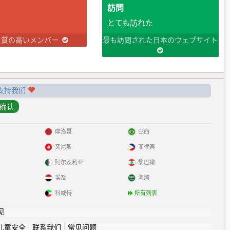
訪問
とても訪れた
り質の高いメンバー
最も訪問された日本のウェブサイト
支持我们
摩洛哥
巴西
突尼斯
菲律宾
阿尔及利亚
黎巴嫩
埃及
海湾
科威特
所有列表
见
儿童安全
|
联系我们
|
常见问题