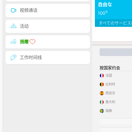
自由な
视频通话
%
100
すべてのサービス
活动
捐赠
工作时间线
按国家约会
法国
比利时
西班牙
意大利
瑞典