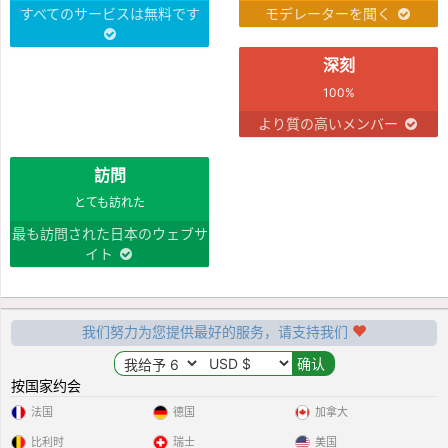
すべてのサービスは無料です
モデレーターを聞く
深刻
100%
より質の高いメンバー
訪問
とても訪れた
最も訪問された日本のウェブサ
イト
我们努力为您提供最好的服务，请支持我们
按国家约会
法国
德国
加拿大
比利时
瑞士
美国