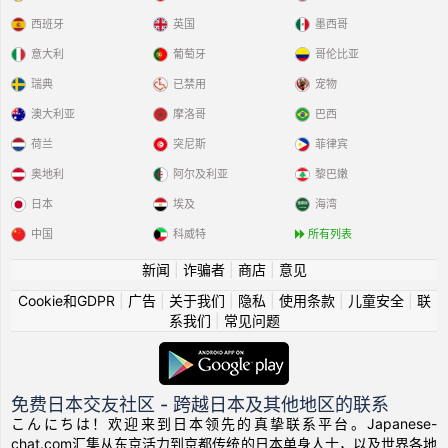
西班牙
英国
墨西哥
意大利
葡萄牙
哥伦比亚
瑞典
已禁用
宠物
澳大利亚
摩洛哥
巴西
荷兰
突尼斯
菲律宾
奥地利
阿尔及利亚
黎巴嫩
日本
埃及
海湾
中国
科威特
所有列表
新闻
|
诈骗者
|
商店
|
意见
Cookie和GDPR
|
广告
|
关于我们
|
隐私
|
使用条款
|
儿童安全
|
联
系我们
|
常见问题
免费日本交友社区 - 跨越日本及其他地区的联系
こんにちは！欢迎来到日本领先的真挚联系平台。Japanese-
chat.com汇集从东京活力到京都传统的日本单身人士，以及世界各地