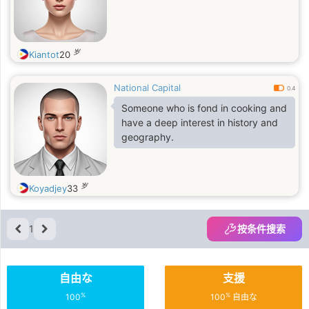
岁
Kiantot
20
National Capital
0.4
Someone who is fond in cooking and
have a deep interest in history and
geography.
岁
Koyadjey
33
1
按条件搜索
自由な
支援
%
%
100
100
自由な