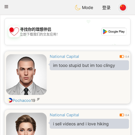
日本
Chat
Toggle
Mode
登录
navigation
💖
寻找你的理想伴侣
立即下载我们的交友应用！
💖
💕
💕
National Capital
0.4
im tooo stupid but im too clingy
岁
Pochacoo
19
National Capital
0.4
i sell videos and i love hiking