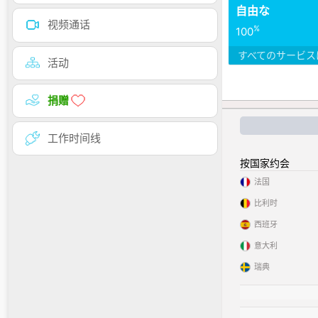
自由な
视频通话
%
100
すべてのサービス
活动
捐赠
工作时间线
按国家约会
法国
比利时
西班牙
意大利
瑞典