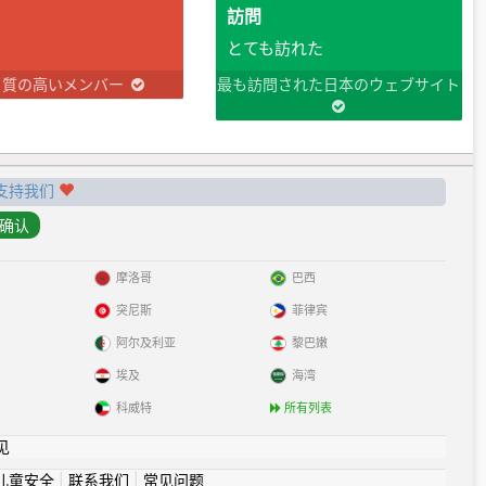
訪問
とても訪れた
り質の高いメンバー
最も訪問された日本のウェブサイト
支持我们
摩洛哥
巴西
突尼斯
菲律宾
阿尔及利亚
黎巴嫩
埃及
海湾
科威特
所有列表
见
儿童安全
|
联系我们
|
常见问题