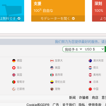
支援
深刻
%
100
自由な
100%
は無料です
モデレーターを聞く
よ
我们努力为您提供最好的服务，请
德国
加拿大
澳大利亚
瑞士
美国
荷兰
英国
墨西哥
奥地利
葡萄牙
哥伦比亚
日本
已禁用
宠物
中国
新闻
|
诈骗者
|
商店
|
意
Cookie和GDPR
|
广告
|
关于我们
|
隐私
|
使用条款
|