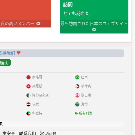
訪問
とても訪れた
り質の高いメンバー
最も訪問された日本のウェブサイト
支持我们
摩洛哥
巴西
突尼斯
菲律宾
阿尔及利亚
黎巴嫩
埃及
海湾
科威特
所有列表
见
儿童安全
|
联系我们
|
常见问题