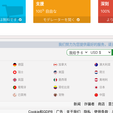
支援
深刻
%
100
自由な
100%
は無料です
モデレーターを聞く
よ
我们努力为您提供最好的服务，请
德国
加拿大
澳大利亚
瑞士
美国
荷兰
英国
墨西哥
奥地利
葡萄牙
哥伦比亚
日本
已禁用
宠物
中国
新闻
|
诈骗者
|
商店
|
意
Cookie和GDPR
|
广告
|
关于我们
|
隐私
|
使用条款
|