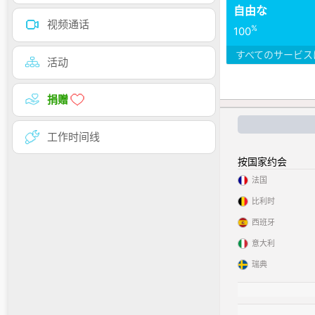
自由な
视频通话
%
100
すべてのサービス
活动
捐赠
工作时间线
按国家约会
法国
比利时
西班牙
意大利
瑞典