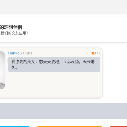
的理想伴侣
载我们的交友应用！
💖
💕
Hankou
Hubei
0.4
爱漂亮的美女，想天天说地，互诉衷肠，天长地
久。