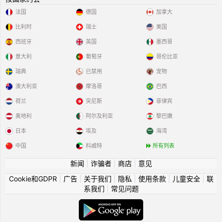
法国
德国
加拿大
比利时
瑞士
美国
西班牙
英国
墨西哥
意大利
葡萄牙
哥伦比亚
瑞典
已禁用
宠物
澳大利亚
摩洛哥
巴西
荷兰
突尼斯
菲律宾
奥地利
阿尔及利亚
黎巴嫩
日本
埃及
海湾
中国
科威特
所有列表
新闻
|
诈骗者
|
商店
|
意见
Cookie和GDPR
|
广告
|
关于我们
|
隐私
|
使用条款
|
儿童安全
|
联
系我们
|
常见问题