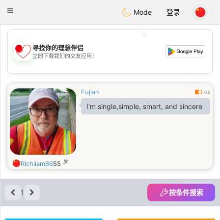
日本
Chat
Toggle
Mode
登录
navigation
💖
寻找你的理想伴侣
立即下载我们的交友应用！
💖
💕
💕
Fujian
0.5
I'm single,simple, smart, and sincere
岁
Richliam86
55
1
按条件搜索