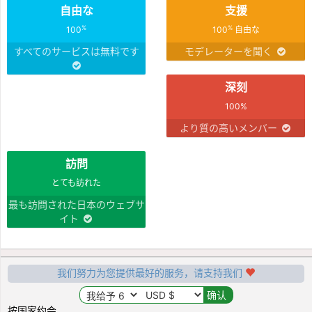
自由な
支援
%
%
100
100
自由な
すべてのサービスは無料です
モデレーターを聞く
深刻
100%
より質の高いメンバー
訪問
とても訪れた
最も訪問された日本のウェブサ
イト
我们努力为您提供最好的服务，请支持我们
按国家约会