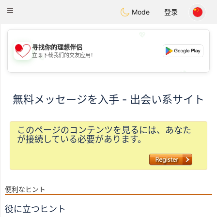
日本
Chat
Toggle
Mode
登录
navigation
💖
寻找你的理想伴侣
立即下载我们的交友应用！
💖
💕
💕
無料メッセージを入手 - 出会い系サイト
このページのコンテンツを見るには、あなた
が接続している必要があります。
便利なヒント
役に立つヒント