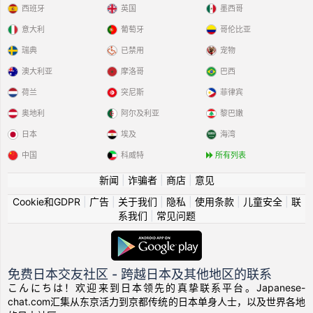
西班牙
英国
墨西哥
意大利
葡萄牙
哥伦比亚
瑞典
已禁用
宠物
澳大利亚
摩洛哥
巴西
荷兰
突尼斯
菲律宾
奥地利
阿尔及利亚
黎巴嫩
日本
埃及
海湾
中国
科威特
所有列表
新闻
|
诈骗者
|
商店
|
意见
Cookie和GDPR
|
广告
|
关于我们
|
隐私
|
使用条款
|
儿童安全
|
联
系我们
|
常见问题
免费日本交友社区 - 跨越日本及其他地区的联系
こんにちは！欢迎来到日本领先的真挚联系平台。Japanese-
chat.com汇集从东京活力到京都传统的日本单身人士，以及世界各地