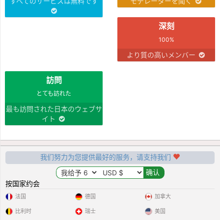
すべてのサービスは無料です
モデレーターを聞く
深刻
100%
より質の高いメンバー
訪問
とても訪れた
最も訪問された日本のウェブサ
イト
我们努力为您提供最好的服务，请支持我们
按国家约会
法国
德国
加拿大
比利时
瑞士
美国