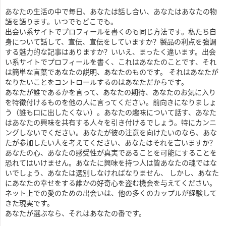
あなたの生活の中で毎日、あなたは話し合い、あなたはあなたの物
語を語ります。いつでもどこでも。
出会い系サイトでプロフィールを書くのも同じ方法です。私たち自
身について話して、宣伝、宣伝をしていますか？製品の利点を強調
する魅力的な記事はありますか？いいえ、まったく違います。出会
い系サイトでプロフィールを書く、これはあなたのことです、それ
は簡単な言葉であなたの説明、あなたのものです。 それはあなたが
なりたいことをコントロールするのはあなただからです。
あなたが誰であるかを言って、あなたの期待、あなたのお気に入り
を特徴付けるものを他の人に言ってください。前向きになりましょ
う（誰も口に出したくない）。あなたの趣味について話す、あなた
はあなたの興味を共有する人々を引き付けるでしょう。特にカンニ
ングしないでください。あなたが彼の注意を向けたいのなら、あな
たが参加したい人を考えてください、あなたはそれを言いますか？
あなたの心、あなたの感受性が真実であることを可能にすることを
恐れてはいけません。あなたに興味を持つ人は皆あなたの魂ではな
いでしょう、あなたは選別しなければなりません、 しかし、あなた
にあなたの幸せをする誰かの好奇心を盗む機会を与えてください。
ネット上での愛のための出会いは、他の多くのカップルが経験して
きた現実です。
あなたが選ぶなら、それはあなたの番です。